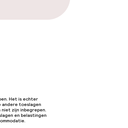
pen. Het is echter
e andere toeslagen
 niet zijn inbegrepen.
slagen en belastingen
ccommodatie.