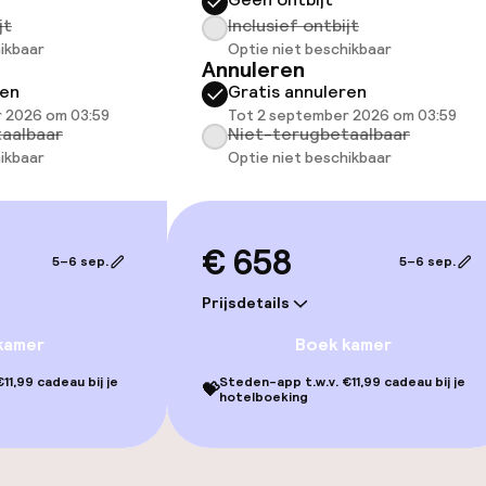
jt
Inclusief ontbijt
ikbaar
Optie niet beschikbaar
Annuleren
ren
Gratis annuleren
 2026 om 03:59
Tot 2 september 2026 om 03:59
aalbaar
Niet-terugbetaalbaar
ikbaar
Optie niet beschikbaar
gelegenheden
€ 658
5–6 sep.
5–6 sep.
Prijsdetails
kamer
Boek kamer
orzieningen
11,99 cadeau bij je
Steden-app t.w.v. €11,99 cadeau bij je
💝
hotelboeking