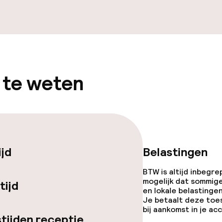
j
 te weten
ijd
Belastingen
BTW is altijd inbegre
mogelijk dat sommig
tijd
en lokale belastingen
Je betaalt deze toe
bij aankomst in je a
tijden receptie