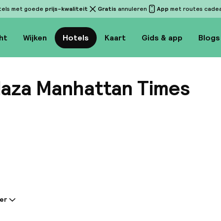
tels met goede
prijs-kwaliteit
Gratis
annuleren
App
met routes cadeau
ht
Wijken
Hotels
Kaart
Gids & app
Blogs
Plaza Manhattan Times
Bekijk
er
tie gedeeld door de accommodatie: