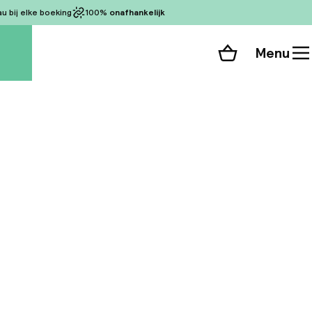
 bij elke boeking
100%
onafhankelijk
Menu
Winkelmand
Bekijk de kamers
 alle 40 foto’s