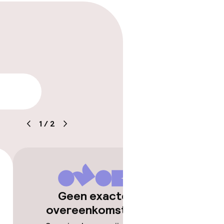
arheid
1
/
2
Geen exacte
overeenkomsten