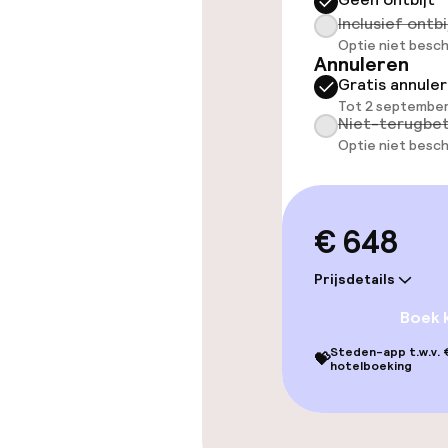
Inclusief ontbi
Optie niet besch
Entertainment
Annuleren
Gratis annule
Tot 2 september
Gratis wifi
Niet-terugbet
Optie niet besch
Eet- en drink
€ 648
Bar
Prijsdetails
Boek 
Schoonmaakvo
Steden-app t.w.v. €
💝
hotelboeking
Wasservice