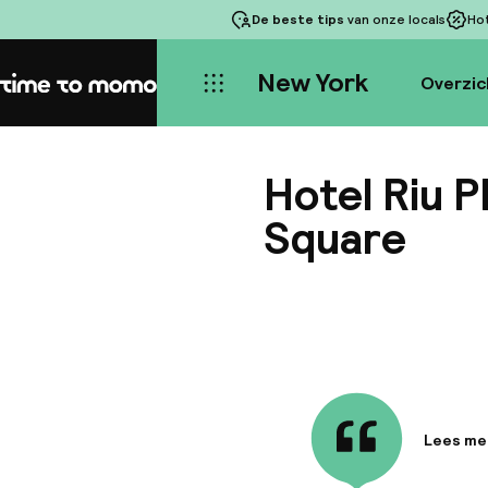
De beste tips
van onze locals
Ho
New York
Overzic
Home
Hotel Riu 
Square
Lees me
Informa