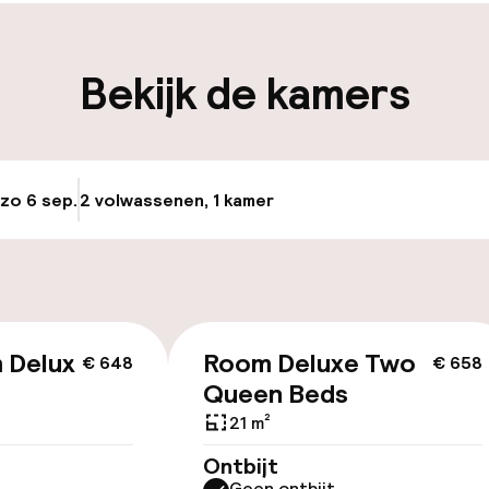
iliteit
Bekijk de kamers
keren
 zo 6 sep.
2 volwassenen, 1 kamer
Update beschikba
id
ltoegankelijk
 Deluxe
Room Deluxe Two
€ 648
€ 658
Queen Beds
llness
21 m²
 / gym
Ontbijt
Geen ontbijt