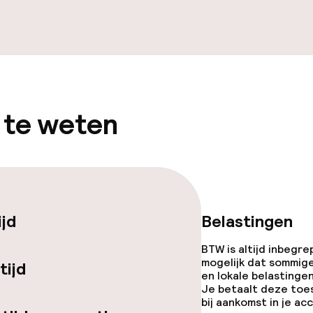
iensten
te
Diner, vast menu
 te weten
te
Roomservice
orzieningen
ijd
Belastingen
BTW is altijd inbegre
mogelijk dat sommig
tijd
en lokale belastingen
Je betaalt deze toe
teiten
bij aankomst in je a