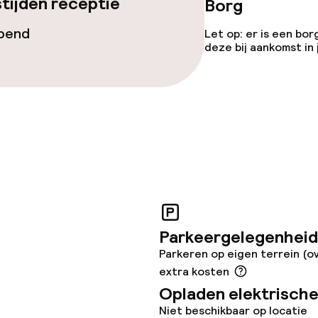
tijden receptie
Borg
uimte
opend
Let op: er is een bor
deze bij aankomst in
te
omst
Vrijgezellenfees
feesten niet to
j
Parkeergelegenheid
Parkeren op eigen terrein (o
extra kosten
Opladen elektrische
Niet beschikbaar op locatie