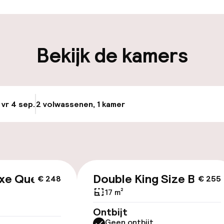
iliteit
Bekijk de kamers
nheid op eigen
Openbaar parke
n)
osten
 vr 4 sep.
2 volwassenen, 1 kamer
Update beschikba
e
id
uxe Queen
Double King Size Bed
€ 248
€ 255
ltoegankelijk
17 m²
Ontbijt
Geen ontbijt