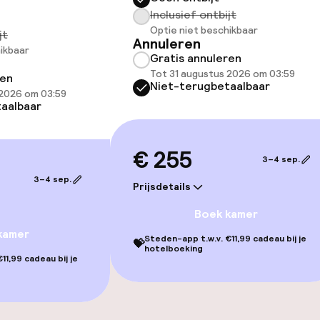
Inclusief ontbijt
Optie niet beschikbaar
llness
jt
Annuleren
ikbaar
Gratis annuleren
Fitnessruimte /
Tot 31 augustus 2026 om 03:59
ren
Niet-terugbetaalbaar
 2026 om 03:59
aalbaar
€ 255
3–4 sep.
3–4 sep.
Prijsdetails
Boek kamer
kamer
Steden-app t.w.v. €11,99 cadeau bij je
💝
hotelboeking
11,99 cadeau bij je
gelegenheden