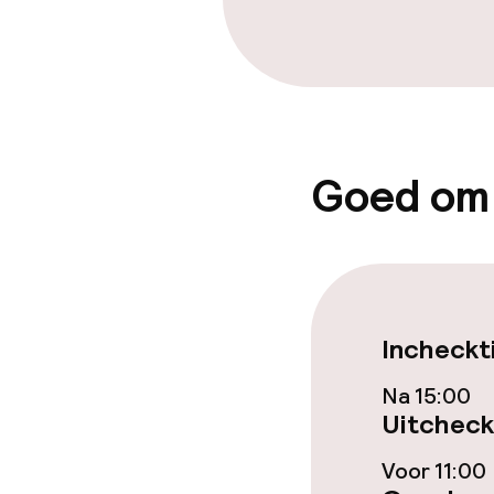
Bar
Eet- en drinkd
Lunch à la car
Goed om
Diner à la car
Schoonmaakvo
Incheckt
Wasservice
Na 15:00
Uitcheck
Zakelijke facili
Voor 11:00