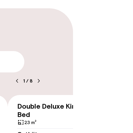
ren
arheid
1
/
8
Double Deluxe King
Doubl
€ 262
Bed
Beds
23 m²
23 m²