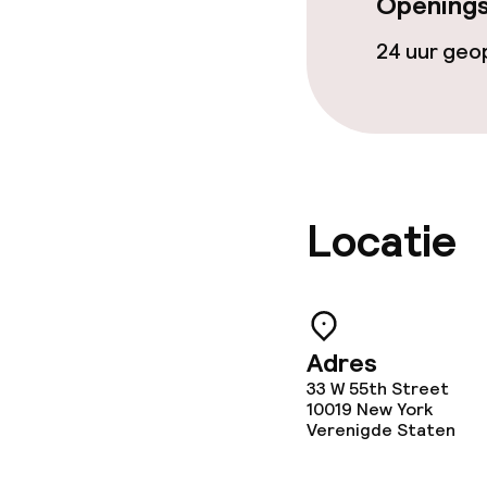
Openings
Conferentier
24 uur ge
Vergaderruim
Beleid
Locatie
Borg bij aank
Overal rookvri
Adres
33 W 55th Street
10019
New York
Verenigde Staten