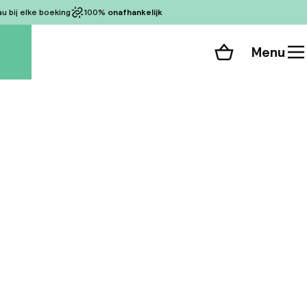
 bij elke boeking
100%
onafhankelijk
Menu
Winkelmand
Bekijk de kamers
alle 56 foto’s
van iconische
Broadway-theaters.