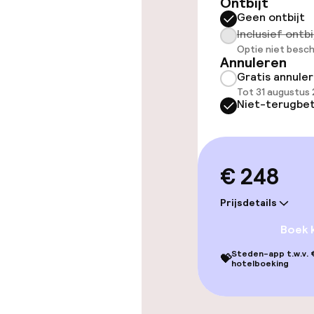
Ontbijt
Geen ontbijt
Zwemmen & we
Inclusief ontbi
Optie niet besch
Annuleren
Hot tub
Gratis annule
Tot 31 augustus
Spacentrum
Niet-terugbet
Entertainment
€ 248
Betaalde wifi
Prijsdetails
Boek 
Steden-app t.w.v. €
Eet- en drink
💝
hotelboeking
Restaurant