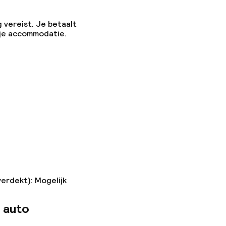
g vereist. Je betaalt
 je accommodatie.
ten of andere
egestaan
verdekt): Mogelijk
 auto