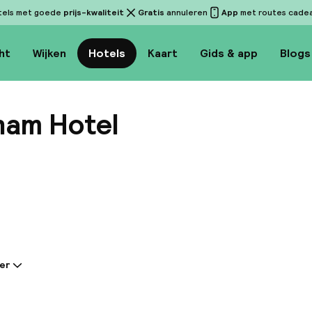
tels met goede
prijs-kwaliteit
Gratis
annuleren
App
met routes cadeau
ht
Wijken
Hotels
Kaart
Gids & app
Blogs
ham Hotel
Bekijk 
er
tie gedeeld door de accommodatie:
rne hotel in Midtown Manhattan ligt op loopafstand 
ngen zoals Central Park, Rockefeller Center en de 