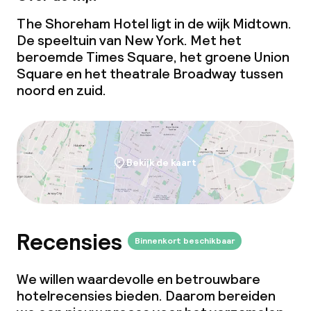
The Shoreham Hotel ligt in de wijk Midtown.
Overal rookvrij
De speeltuin van New York. Met het
beroemde Times Square, het groene Union
Vrijgezellenfeesten of andere feesten
Square en het theatrale Broadway tussen
niet toegestaan
noord en zuid.
Bekijk de kaart
Recensies
Binnenkort beschikbaar
We willen waardevolle en betrouwbare
hotelrecensies bieden. Daarom bereiden