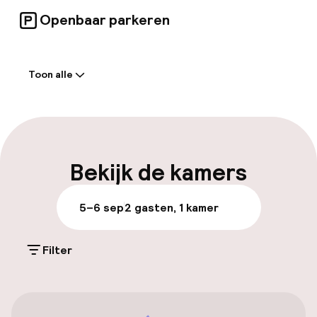
Openbaar parkeren
Welkom
Toon alle
Receptie: 24 uur geopend
Meertalige medewerkers
Bagageruimte
Bekijk de kamers
Parkeren & mobiliteit
5–6 sep
2 gasten, 1 kamer
Parkeergelegenheid op eigen terrein
(buiten)
Filter
Mogelijk extra kosten
Parkeerservice