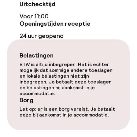
Uitchecktijd
Entertainment
Voor 11:00
Betaalde wifi
Openingstijden receptie
24 uur geopend
Eet- en drinkgelegenheden
Belastingen
Restaurant
BTW is altijd inbegrepen. Het is echter
mogelijk dat sommige andere toeslagen
Bar
en lokale belastingen niet zijn
inbegrepen. Je betaalt deze toeslagen
en belastingen bij aankomst in je
Eet- en drinkdiensten
accommodatie.
Borg
Lunch à la carte
Let op: er is een borg vereist. Je betaalt
deze bij aankomst in je accommodatie.
Diner à la carte