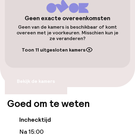
Openbaar parkeren
Geen exacte overeenkomsten
Geen van de kamers is beschikbaar of komt
Toegankelijkheid
overeen met je voorkeuren. Misschien kun je
ze veranderen?
Overal rolstoeltoegankelijk
Toon 11 uitgesloten kamers
Lift
Zwemmen & wellness
Bekijk de kamers
Hot tub
Goed om te weten
Spacentrum
Inchecktijd
Fitnessruimte / gym
Na 15:00