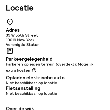
Diner, vast menu
Locatie
Roomservice
Schoonmaakvoorzieningen
Adres
33 W 55th Street
10019
Wasservice
New York
Verenigde Staten
Zakelijke faciliteiten
Parkeergelegenheid
Parkeren op eigen terrein (overdekt): Mogelijk
Conferentieruimte
extra kosten
Opladen elektrische auto
Vergaderruimte
Niet beschikbaar op locatie
Fietsenstalling
Niet beschikbaar op locatie
Beleid
Over de wijk
Borg bij aankomst