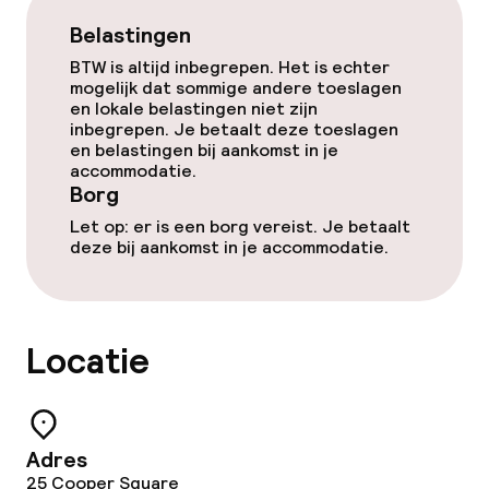
Gratis wifi
Belastingen
BTW is altijd inbegrepen. Het is echter
mogelijk dat sommige andere toeslagen
Eet- en drinkgelegenheden
en lokale belastingen niet zijn
inbegrepen. Je betaalt deze toeslagen
Restaurant
en belastingen bij aankomst in je
accommodatie.
Borg
Bar
Let op: er is een borg vereist. Je betaalt
deze bij aankomst in je accommodatie.
Eet- en drinkdiensten
Lunch à la carte
Locatie
Diner à la carte
Roomservice
Adres
25 Cooper Square