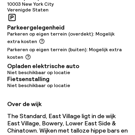
10003
New York City
Faciliteiten en diensten voor kinderen
Verenigde Staten
Babysitservice
Parkeergelegenheid
Parkeren op eigen terrein (overdekt): Mogelijk
Schoonmaakvoorzieningen
extra kosten
Parkeren op eigen terrein (buiten): Mogelijk extra
Wasservice
kosten
Opladen elektrische auto
Niet beschikbaar op locatie
Zakelijke faciliteiten
Fietsenstalling
Niet beschikbaar op locatie
Conferentieruimte
Over de wijk
Vergaderruimte
The Standard, East Village ligt in de wijk
East Village, Bowery, Lower East Side &
Beleid
Chinatown. Wijken met talloze hippe bars en