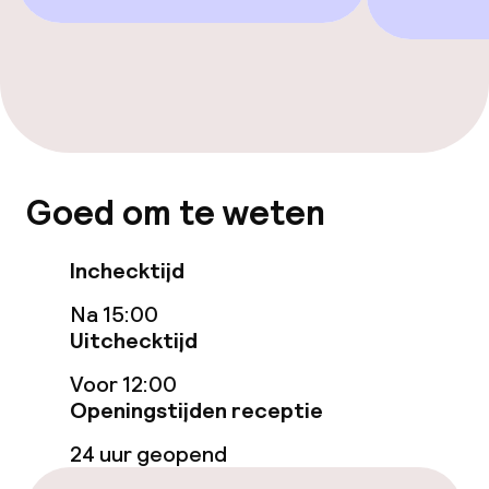
Voor toegankelijkheid
geoptimaliseerde kamers beschikbaar
Kamers
Aansluitende kamers beschikbaar
Goed om te weten
Voor toegankelijkheid
geoptimaliseerde kamers beschikbaar
Inchecktijd
Na 15:00
Zwemmen & wellness
Uitchecktijd
Voor 12:00
Fitnessruimte / gym
Openingstijden receptie
24 uur geopend
Entertainment