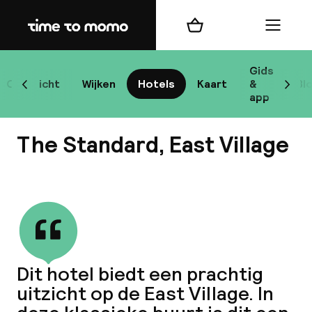
Home
Winkelmand
Menu
New
Gids
Overzicht
Wijken
Hotels
Kaart
&
Bl
Scroll naar links
Scrol
app
B
The Standard, East Village
Bekijk alle
best
Reisi
Dit hotel biedt een prachtig
uitzicht op de East Village. In
We