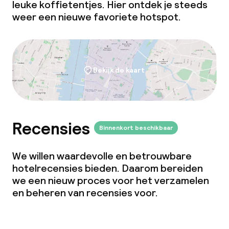
leuke koffietentjes. Hier ontdek je steeds
Borg bij aankomst
weer een nieuwe favoriete hotspot.
Overal rookvrij
Kleine huisdieren toegestaan (minder
dan de 5 kg)
Bekijk de kaart
Recensies
Binnenkort beschikbaar
We willen waardevolle en betrouwbare
hotelrecensies bieden. Daarom bereiden
we een nieuw proces voor het verzamelen
en beheren van recensies voor.