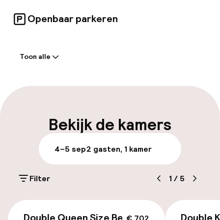
Openbaar parkeren
Welkom
Toon alle
Receptie: 24 uur geopend
Laat uitchecken mogelijk
Meertalige medewerkers
Bekijk de kamers
Bagageruimte
4–5 sep
2 gasten, 1 kamer
Parkeren & mobiliteit
Filter
1
/
5
Parkeergelegenheid op eigen terrein
(buiten)
€ 702
Mogelijk extra kosten
Double Queen Size Bed
Double K
€ 702