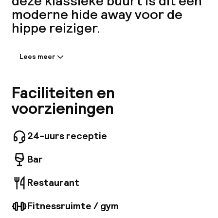
deze klassieke buurt is dit een
Mijn
moderne hide away voor de
hippe reiziger.
ver
Hul
Lees meer
Informatie gedeeld door de
accommodatie:
The hotel remains in one of Manhattan's most
Faciliteiten en
O
authentic neighborhoods.
voorzieningen
24-uurs receptie
Ne
Bar
Restaurant
Fitnessruimte / gym
Facebo