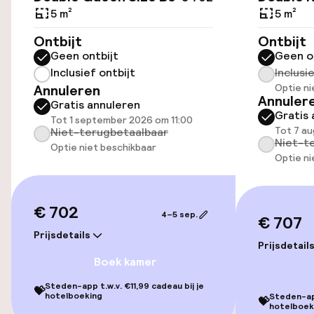
5 m²
5 m²
Parkeergelegenheid op eigen terrein
Ontbijt
Ontbijt
(binnen)
Geen ontbijt
Geen o
Mogelijk extra kosten
Inclusief ontbijt
Inclusi
Annuleren
Optie ni
Parkeerservice
Annuler
Gratis annuleren
Gratis 
Tot 1 september 2026 om 11:00
Openbaar parkeren
Tot 7 a
Niet-terugbetaalbaar
Niet-t
Optie niet beschikbaar
Optie ni
Luchthavenshuttle
Fietsen beschikbaar
€ 702
4–5 sep.
€ 707
Prijsdetails
Toegankelijkheid
Prijsdetail
Boek kamer
Overal rolstoeltoegankelijk
Steden-app t.w.v. €11,99 cadeau bij je
💝
hotelboeking
Steden-app
💝
hotelboek
Lift