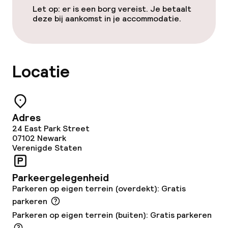
Eet- en drinkgelegenheden
Let op: er is een borg vereist. Je betaalt
deze bij aankomst in je accommodatie.
Restaurant
Bar
Locatie
Eet- en drinkdiensten
Adres
Roomservice
24 East Park Street
07102
Newark
Verenigde Staten
Faciliteiten en diensten voor kinderen
Speeltuin
Parkeergelegenheid
Parkeren op eigen terrein (overdekt): Gratis
parkeren
Schoonmaakvoorzieningen
Parkeren op eigen terrein (buiten): Gratis parkeren