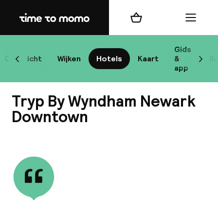
Home
Winkelmand
Menu
New
Gids
Overzicht
Wijken
Hotels
Kaart
&
Bl
Scroll naar links
Scrol
app
B
Tryp By Wyndham Newark
Downtown
Bekijk alle
best
Reisi
We