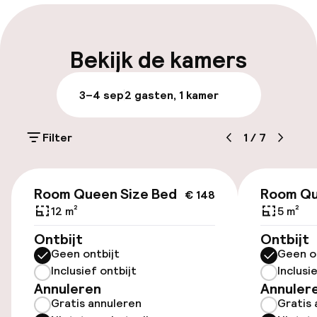
Vroeg inchecken mogelijk
Vroeg uitchecken mogelijk
Bekijk de kamers
Laat uitchecken mogelijk
3–4 sep
2 gasten, 1 kamer
Meertalige medewerkers
Filter
1
/
7
Bagageruimte
€ 148
Parkeren & mobiliteit
Room Queen Size Bed
Room Qu
€ 148
12 m²
5 m²
Parkeergelegenheid op eigen terrein
Ontbijt
Ontbijt
(buiten)
Geen ontbijt
Geen o
Gratis parkeren
Inclusief ontbijt
Inclusi
Annuleren
Annuler
Parkeergelegenheid op eigen terrein
Gratis annuleren
Gratis 
(binnen)