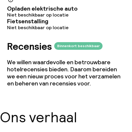
Wasservice
Opladen elektrische auto
Niet beschikbaar op locatie
Fietsenstalling
Zakelijke faciliteiten
Niet beschikbaar op locatie
Vergaderruimte
Recensies
Binnenkort beschikbaar
Beleid
We willen waardevolle en betrouwbare
hotelrecensies bieden. Daarom bereiden
Borg bij aankomst
we een nieuw proces voor het verzamelen
en beheren van recensies voor.
Overal rookvrij
Vrijgezellenfeesten of andere feesten
niet toegestaan
Ons verhaal