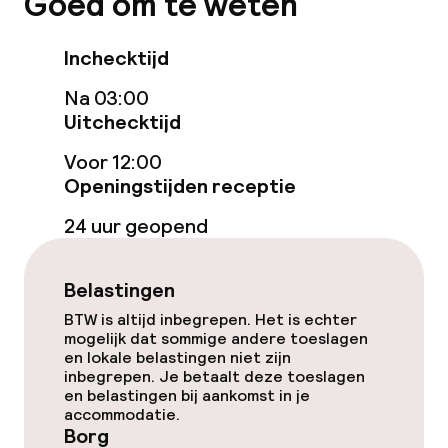
Goed om te weten
Kamers
Familiekamers beschikbaar
Inchecktijd
Na 03:00
Voor toegankelijkheid
Uitchecktijd
geoptimaliseerde kamers beschikbaar
Voor 12:00
Openingstijden receptie
Zwemmen & wellness
24 uur geopend
Fitnessruimte / gym
Belastingen
Entertainment
BTW is altijd inbegrepen. Het is echter
mogelijk dat sommige andere toeslagen
Gratis wifi
en lokale belastingen niet zijn
inbegrepen. Je betaalt deze toeslagen
en belastingen bij aankomst in je
TV lounge
accommodatie.
Borg