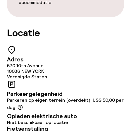
accommodatie.
Restaurant
Bar
Locatie
Eet- en drinkdiensten
Roomservice
Adres
570 10th Avenue
10036
NEW YORK
Schoonmaakvoorzieningen
Verenigde Staten
Wasfaciliteiten (wasmachine)
Parkeergelegenheid
Parkeren op eigen terrein (overdekt): US$ 50,00 per
Wasservice
dag
Opladen elektrische auto
Niet beschikbaar op locatie
Zakelijke faciliteiten
Fietsenstalling