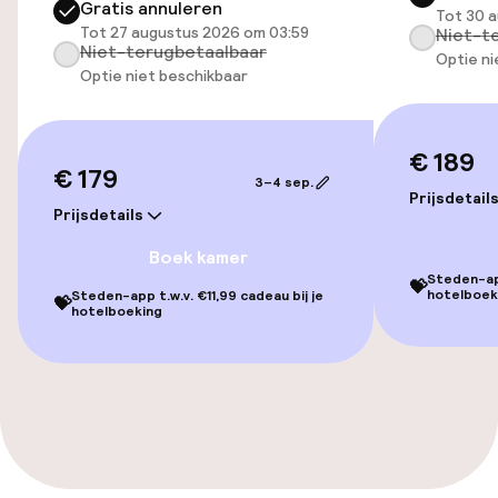
Gratis annuleren
Tot 30 
Openbaar parkeren
Tot 27 augustus 2026 om 03:59
Niet-t
Niet-terugbetaalbaar
Optie ni
Optie niet beschikbaar
Fietsverhuur
Toegankelijkheid
€ 189
€ 179
3–4 sep.
Prijsdetail
Overal rolstoeltoegankelijk
Prijsdetails
Boek kamer
Lift
Steden-app
💝
hotelboek
Steden-app t.w.v. €11,99 cadeau bij je
💝
hotelboeking
Voor toegankelijkheid
geoptimaliseerde kamers beschikbaar
Kamers
Familiekamers beschikbaar