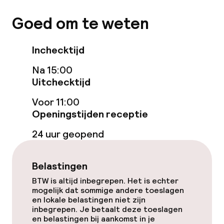
Voor toegankelijkheid
Goed om te weten
geoptimaliseerde kamers beschikbaar
Inchecktijd
Zwemmen & wellness
Na 15:00
Fitnessruimte / gym
Uitchecktijd
Voor 11:00
Entertainment
Openingstijden receptie
Gratis wifi
24 uur geopend
Tuin
Belastingen
Terras
BTW is altijd inbegrepen. Het is echter
mogelijk dat sommige andere toeslagen
en lokale belastingen niet zijn
inbegrepen. Je betaalt deze toeslagen
Eet- en drinkgelegenheden
en belastingen bij aankomst in je