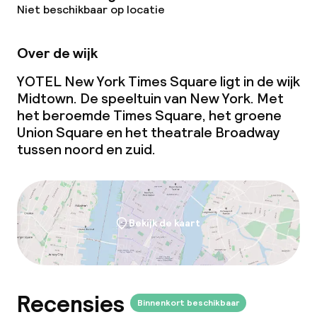
Niet beschikbaar op locatie
Conferentieruimte
Vergaderruimte
Over de wijk
YOTEL New York Times Square ligt in de wijk
Midtown. De speeltuin van New York. Met
Beleid
het beroemde Times Square, het groene
Union Square en het theatrale Broadway
Overal rookvrij
tussen noord en zuid.
Kleine huisdieren toegestaan (minder
dan de 5 kg)
Grote huisdieren toegestaan (meer
Bekijk de kaart
dan 5 kg)
Recensies
Binnenkort beschikbaar