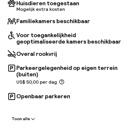
setting is voor een avondje uit in New York City.
Huisdieren toegestaan
Naast deze restaurants vindt u Green Room
Mogelijk extra kosten
42, waar u kunt genieten van off-Broadway
cabaretvoorstellingen met eten en drinken.
Familiekamers beschikbaar
Voor toegankelijkheid
geoptimaliseerde kamers beschikbaar
Overal rookvrij
Parkeergelegenheid op eigen terrein
(buiten)
US$ 50,00 per dag
Openbaar parkeren
Welkom
Toon alle
Receptie: 24 uur geopend