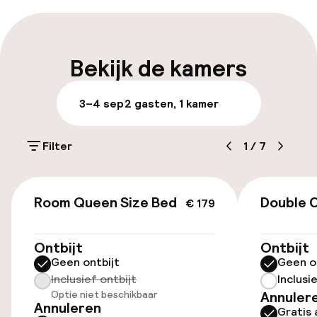
Self-service inchecken (kiosk)
Vroeg inchecken mogelijk
Bekijk de kamers
Laat uitchecken mogelijk
3–4 sep
2 gasten, 1 kamer
Meertalige medewerkers
Filter
1
/
7
Bagageruimte
€ 179
Parkeren & mobiliteit
Room Queen Size Bed
Double 
€ 179
Parkeergelegenheid op eigen terrein
Ontbijt
Ontbijt
(buiten)
Geen ontbijt
Geen o
US$ 50,00 per dag
Inclusief ontbijt
Inclusi
Optie niet beschikbaar
Annuler
Parkeerservice
Annuleren
Gratis 