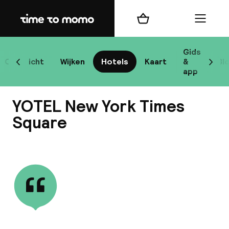
Home
Winkelmand
Menu
New
Gids
Overzicht
Wijken
Hotels
Kaart
&
Bl
Scroll naar links
Scrol
app
B
YOTEL New York Times
Square
Bekijk alle
best
Reisi
We