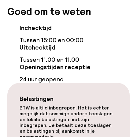
Gratis wifi
Goed om te weten
Tuin
Inchecktijd
Terras
Tussen 15:00 en 00:00
Uitchecktijd
Eet- en drinkgelegenheden
Tussen 11:00 en 11:00
Openingstijden receptie
Restaurant
24 uur geopend
Bar
Belastingen
Eet- en drinkdiensten
BTW is altijd inbegrepen. Het is echter
mogelijk dat sommige andere toeslagen
Lunch à la carte
en lokale belastingen niet zijn
inbegrepen. Je betaalt deze toeslagen
en belastingen bij aankomst in je
Diner à la carte
accommodatie.