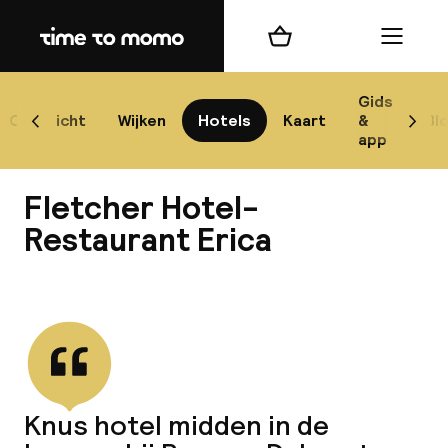
Home
Winkelmand
Menu
Nij
Gids
Overzicht
Wijken
Hotels
Kaart
&
Bl
Scroll naar links
Scrol
app
B
Fletcher Hotel-
Restaurant Erica
Bekijk alle
best
Reisi
We
Knus hotel midden in de