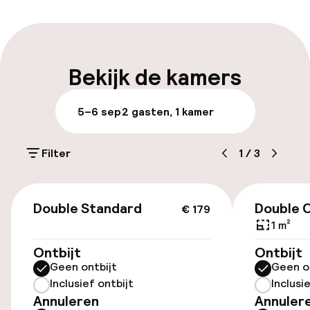
Meertalige medewerkers
Bagageruimte
Bekijk de kamers
Parkeren & mobiliteit
5–6 sep
2 gasten, 1 kamer
Parkeergelegenheid op eigen terrein
(buiten)
Filter
1
/
3
Gratis parkeren
€ 179
Openbaar parkeren
Double Standard
Double 
€ 179
1 m²
Fietsverhuur
Ontbijt
Ontbijt
Geen ontbijt
Geen o
Fietsen beschikbaar
Inclusief ontbijt
Inclusi
Annuleren
Annuler