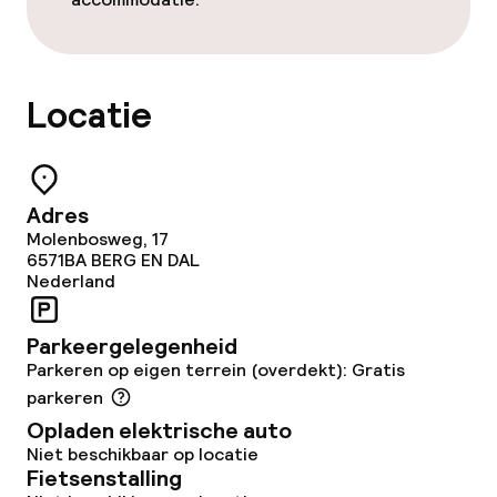
Roomservice
Locatie
Schoonmaakvoorzieningen
Wasfaciliteiten (wasmachine)
Adres
Wasservice
Molenbosweg, 17
6571BA
BERG EN DAL
Nederland
Zakelijke faciliteiten
Parkeergelegenheid
Conferentieruimte
Parkeren op eigen terrein (overdekt): Gratis
parkeren
Vergaderruimte
Opladen elektrische auto
Niet beschikbaar op locatie
Beleid
Fietsenstalling