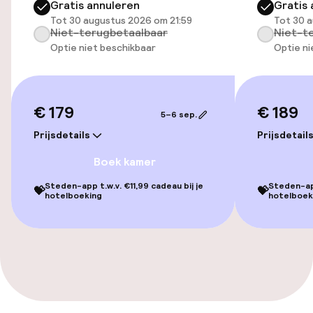
Gratis annuleren
Gratis 
Toegankelijkheid
Tot 30 augustus 2026 om 21:59
Tot 30 a
Niet-terugbetaalbaar
Niet-t
Overal rolstoeltoegankelijk
Optie niet beschikbaar
Optie ni
Lift
€ 179
€ 189
5–6 sep.
Kamers
Prijsdetails
Prijsdetail
Familiekamers beschikbaar
Boek kamer
Steden-app t.w.v. €11,99 cadeau bij je
Steden-app
💝
💝
hotelboeking
hotelboek
Zwemmen & wellness
Verwarmd binnenzwembad
Entertainment