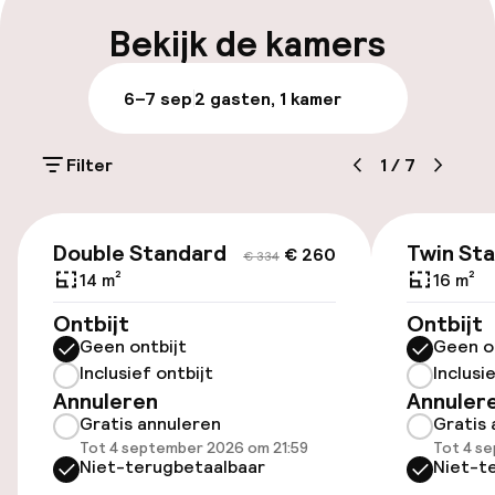
Meertalige medewerkers
Bekijk de kamers
Bagageruimte
6–7 sep
2 gasten, 1 kamer
Parkeren & mobiliteit
Filter
1
/
7
Parkeergelegenheid op eigen terrein
(buiten)
€ 260
€ 334
€ 30,00 per dag
Double Standard
Twin St
€ 260
€ 334
14 m²
16 m²
Openbaar parkeren
Ontbijt
Ontbijt
Geen ontbijt
Geen o
Inclusief ontbijt
Inclusi
Toegankelijkheid
Annuleren
Annuler
Gratis annuleren
Gratis 
Overal rolstoeltoegankelijk
Tot 4 september 2026 om 21:59
Tot 4 s
Niet-terugbetaalbaar
Niet-t
Lift