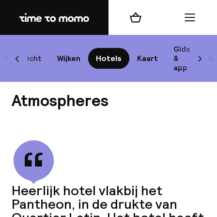
Home
Winkelmand
Menu
P
Gids
Overzicht
Wijken
Hotels
Kaart
&
Bl
Scroll naar links
Scrol
app
B
Atmospheres
Bekijk alle
best
Reisi
Heerlijk hotel vlakbij het
Pantheon, in de drukte van
We