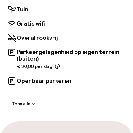
accommodatie is 24 uur per dag geopend voor
het gemak van de gasten. De
Tuin
gemeenschappelijke ruimtes van dit
etablissement zijn handicapvriendelijk. De
Gratis wifi
parkeerruimte kan handig zijn voor wie met de
auto aankomt. Het is mogelijk dat voor
Overal rookvrij
sommige van bovengenoemde services moet
worden bijbetaald.
Parkeergelegenheid op eigen terrein
(buiten)
€ 30,00 per dag
Openbaar parkeren
Welkom
Toon alle
Receptie: 24 uur geopend
Laat uitchecken mogelijk