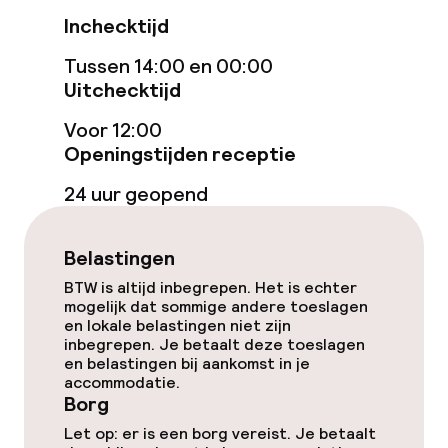
Inchecktijd
Bar
Tussen 14:00 en 00:00
Uitchecktijd
Eet- en drinkdiensten
Voor 12:00
Ontbijtbuffet
Openingstijden receptie
24 uur geopend
Roomservice
Belastingen
Faciliteiten en diensten voor kinderen
BTW is altijd inbegrepen. Het is echter
mogelijk dat sommige andere toeslagen
Babysitservice
en lokale belastingen niet zijn
inbegrepen. Je betaalt deze toeslagen
en belastingen bij aankomst in je
Schoonmaakvoorzieningen
accommodatie.
Borg
Wasfaciliteiten (wasmachine)
Let op: er is een borg vereist. Je betaalt