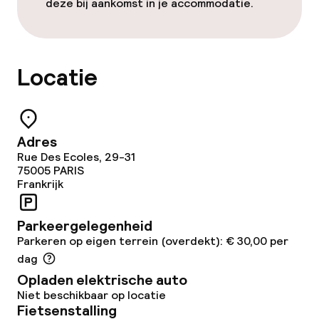
deze bij aankomst in je accommodatie.
Wasservice
Beleid
Locatie
Borg bij aankomst
Overal rookvrij
Adres
Rue Des Ecoles, 29-31
75005
PARIS
Frankrijk
Parkeergelegenheid
Parkeren op eigen terrein (overdekt): € 30,00 per
dag
Opladen elektrische auto
Niet beschikbaar op locatie
Fietsenstalling