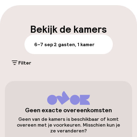
Vroeg inchecken mogelijk
Laat uitchecken mogelijk
Bekijk de kamers
Meertalige medewerkers
6–7 sep
2 gasten, 1 kamer
Bagageruimte
Filter
Parkeren & mobiliteit
Parkeergelegenheid op eigen terrein
(buiten)
€ 35,00 per dag
Geen exacte overeenkomsten
Openbaar parkeren
Geen van de kamers is beschikbaar of komt
overeen met je voorkeuren. Misschien kun je
Luchthavenshuttle
ze veranderen?