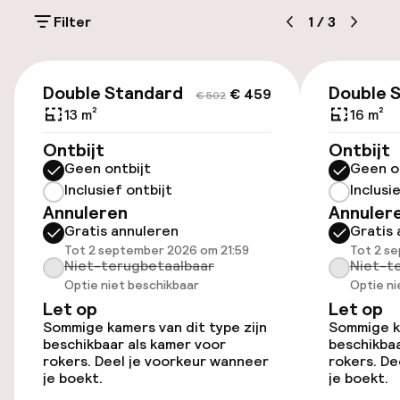
Openbaar parkeren
Filter
1
/
3
Luchthavenshuttle
€ 459
€ 502
Transferservice
Double Standard
Double 
€ 459
€ 502
13 m²
16 m²
Toegankelijkheid
Ontbijt
Ontbijt
Geen ontbijt
Geen o
Overal rolstoeltoegankelijk
Inclusief ontbijt
Inclusi
Annuleren
Annuler
Gratis annuleren
Gratis 
Lift
Tot 2 september 2026 om 21:59
Tot 2 s
Niet-terugbetaalbaar
Niet-t
Optie niet beschikbaar
Optie ni
Kamers
Let op
Let op
Sommige kamers van dit type zijn
Sommige ka
Kamers voor rokers beschikbaar
beschikbaar als kamer voor
beschikbaa
rokers. Deel je voorkeur wanneer
rokers. De
je boekt.
je boekt.