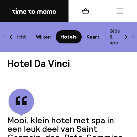
Home
Winkelmand
Menu
P
Gids
Overzicht
Wijken
Hotels
Kaart
&
Bl
Scroll naar links
Scrol
app
B
Hotel Da Vinci
Bekijk alle
best
Reisi
Mooi, klein hotel met spa in
een leuk deel van Saint
We