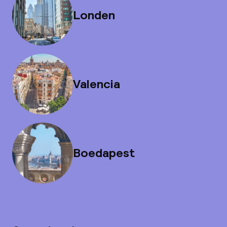
Londen
Valencia
Boedapest