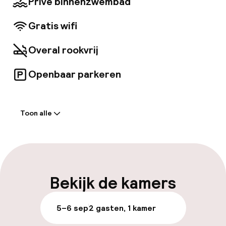
Privé binnenzwembad
glimpen van het nabijgelegen Louvre.
Gratis wifi
Overal rookvrij
Openbaar parkeren
Welkom
Toon alle
Receptie: 24 uur geopend
Meertalige medewerkers
Bagageruimte
Bekijk de kamers
Parkeren & mobiliteit
5–6 sep
2 gasten, 1 kamer