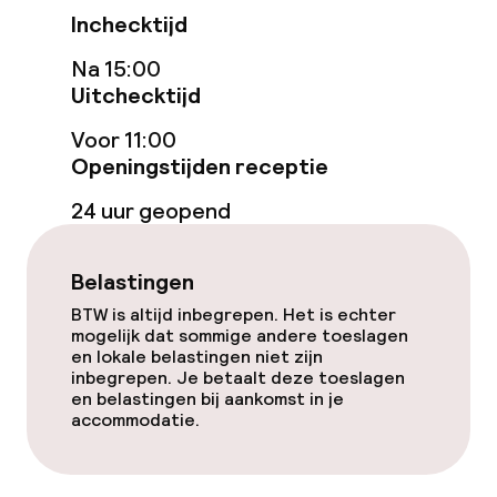
Inchecktijd
Restaurant
Na 15:00
Bar
Uitchecktijd
Voor 11:00
Eet- en drinkdiensten
Openingstijden receptie
Ontbijtbuffet
24 uur geopend
Roomservice
Belastingen
BTW is altijd inbegrepen. Het is echter
Faciliteiten en diensten voor kinderen
mogelijk dat sommige andere toeslagen
en lokale belastingen niet zijn
inbegrepen. Je betaalt deze toeslagen
Babysitservice
en belastingen bij aankomst in je
accommodatie.
Schoonmaakvoorzieningen