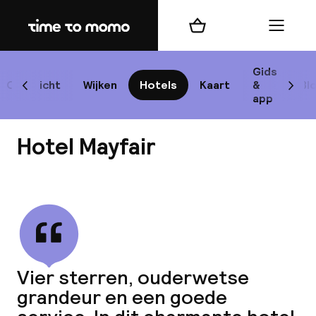
Home
Winkelmand
Menu
P
Gids
Overzicht
Wijken
Hotels
Kaart
&
Bl
Scroll naar links
Scrol
app
B
Hotel Mayfair
Bekijk alle
best
Reisi
Vier sterren, ouderwetse
grandeur en een goede
We