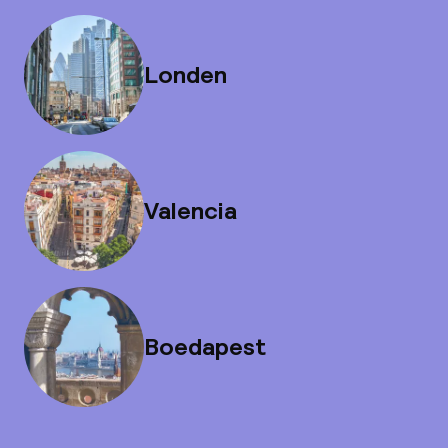
Londen
Valencia
Boedapest