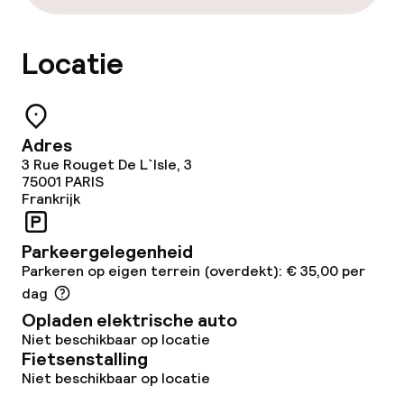
Conferentieruimte
Vergaderruimte
Locatie
Beleid
Adres
Borg bij aankomst
3 Rue Rouget De L`Isle, 3
75001
PARIS
Frankrijk
Overal rookvrij
Parkeergelegenheid
Parkeren op eigen terrein (overdekt): € 35,00 per
dag
Opladen elektrische auto
Niet beschikbaar op locatie
Fietsenstalling
Niet beschikbaar op locatie