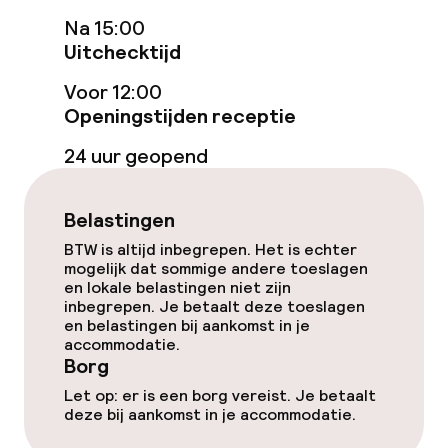
Ontbijtbuffet
Na 15:00
Uitchecktijd
Ontbijt à la carte
Voor 12:00
Roomservice
Openingstijden receptie
24 uur geopend
Faciliteiten en diensten voor kinderen
Belastingen
Babysitservice
BTW is altijd inbegrepen. Het is echter
mogelijk dat sommige andere toeslagen
en lokale belastingen niet zijn
Schoonmaakvoorzieningen
inbegrepen. Je betaalt deze toeslagen
en belastingen bij aankomst in je
Wasservice
accommodatie.
Borg
Let op: er is een borg vereist. Je betaalt
Zakelijke faciliteiten
deze bij aankomst in je accommodatie.