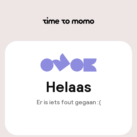
Helaas
Er is iets fout gegaan :(
Opnieuw laden