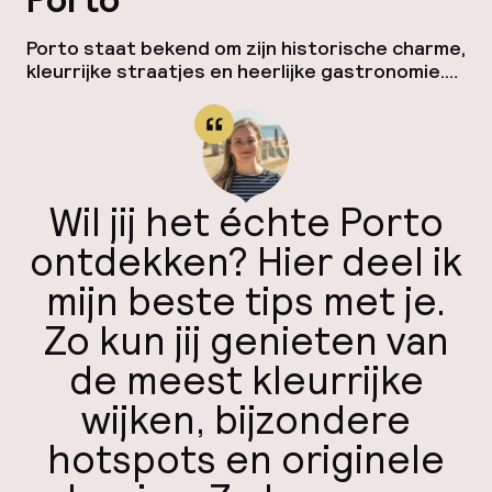
Porto
Mijn
Porto staat bekend om zijn historische charme,
kleurrijke straatjes en heerlijke gastronomie.
ver
Van verse zeevruchten tot creatieve
Hul
mediterrane gerechten en klassieke cafés: de
stad heeft voor iedere smaak iets te bieden.
Hieronder vind je wat ik vind dat de tien beste
restaurants in Porto zijn — plekken die je
tijdens je bezoek écht niet mag […]
Wil jij het échte Porto
O
ontdekken? Hier deel ik
mijn beste tips met je.
Zo kun jij genieten van
Ne
de meest kleurrijke
wijken, bijzondere
hotspots en originele
Facebo