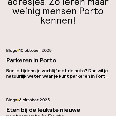
adresjes. Zo leren maar
weinig mensen Porto
kennen!
Gepubliceerd op
Blogs
10 oktober 2025
Parkeren in Porto
Ben je tijdens je verblijf met de auto? Dan wil je
natuurlijk weten waar je kunt parkeren in Porto.
In de binnenstad is dat niet altijd gemakkelijk,
maar gelukkig zijn er genoeg plekken waar je je
auto kwijt kunt. Vaak tegen betaling, maar er
zijn ook nog plekken waar je gratis kunt
Gepubliceerd op
Blogs
3 oktober 2025
parkeren. Betaald parkeren […]
Eten bij de leukste nieuwe