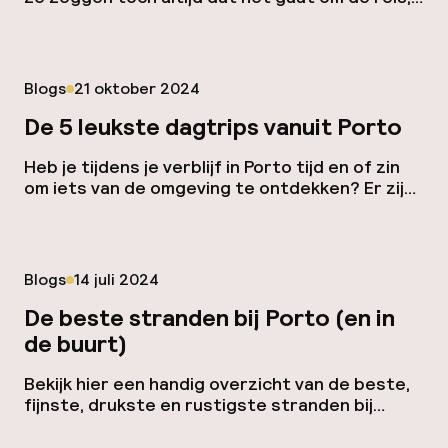
niet de bestemming? Dat komt mooi uit:
flaneren door Porto ís de reis! Zeker met alle
tijd om zorgeloos door de stad te drentelen.
De terrasjes, parken en uitzichten van Porto
Gepubliceerd op
Blogs
21 oktober 2024
zijn ideale plekken om je dagelijkse zorgen […]
De 5 leukste dagtrips vanuit Porto
Heb je tijdens je verblijf in Porto tijd en of zin
om iets van de omgeving te ontdekken? Er zijn
verschillende super leuke dagtrips van Porto
die makkelijk met het ov of met de auto te
bereiken zijn. Hier vind je vijf van de mooiste
dagtrips vanuit Porto, perfect om het noorden
Gepubliceerd op
Blogs
14 juli 2024
van Portugal beter […]
De beste stranden bij Porto (en in
de buurt)
Bekijk hier een handig overzicht van de beste,
fijnste, drukste en rustigste stranden bij
Porto. De stranden zijn allemaal zandstranden,
met soms veel rotsen, maar je hebt ook veel