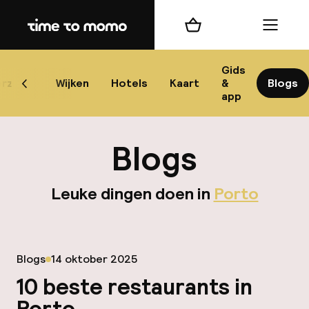
Home
Winkelmand
Menu
P
Gids
rzicht
Wijken
Hotels
Kaart
&
Blogs
Scroll naar links
app
B
Blogs
Leuke dingen doen in
Porto
best
Gepubliceerd op
Blogs
14 oktober 2025
Reisi
10 beste restaurants in
We