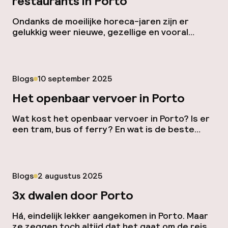
restaurants in Porto
Ondanks de moeilijke horeca-jaren zijn er
gelukkig weer nieuwe, gezellige en vooral
heerlijke plekjes bij gekomen waar je kunt eten,
drinken, uitgebreid dineren of gewoon een
zoetigheid kunt halen. Dus: welke nieuwe
restaurants in Porto zijn een bezoekje waard?
Gepubliceerd op
Blogs
10 september 2025
Ik heb er een paar voor je uitgezocht! Culto ao
Bacalhau Als je het echte Portugal […]
Het openbaar vervoer in Porto
Wat kost het openbaar vervoer in Porto? Is er
een tram, bus of ferry? En wat is de beste
optie vanuit het vliegveld? In dit blog heb ik
alles voor je op een rijtje gezet! Het openbaar
vervoer in Porto is goed geregeld. Sinds het EK
van 2004 (dat in Portugal werd georganiseerd)
Gepubliceerd op
Blogs
2 augustus 2025
beschikt de […]
3x dwalen door Porto
Há, eindelijk lekker aangekomen in Porto. Maar
ze zeggen toch altijd dat het gaat om de reis,