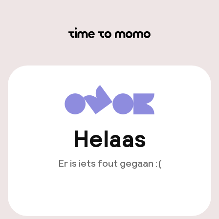
Helaas
Er is iets fout gegaan :(
Opnieuw laden