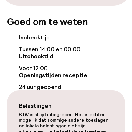
Wasservice
Goed om te weten
Zakelijke faciliteiten
Inchecktijd
Conferentieruimte
Tussen 14:00 en 00:00
Uitchecktijd
Vergaderruimte
Voor 12:00
Openingstijden receptie
24 uur geopend
Belastingen
BTW is altijd inbegrepen. Het is echter
mogelijk dat sommige andere toeslagen
en lokale belastingen niet zijn
inbegrepen. Je betaalt deze toeslagen