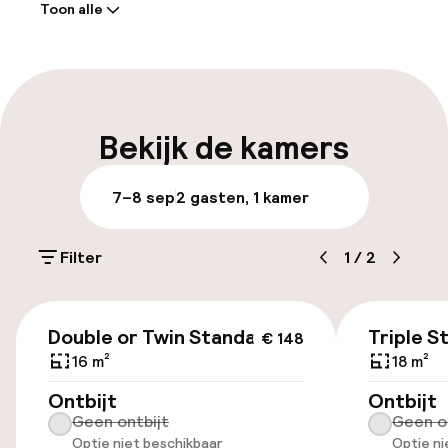
Toon alle
Receptie: 24 uur geopend
Bagageruimte
Parkeren & mobiliteit
Bekijk de kamers
Parkeergelegenheid op eigen terrein
7–8 sep
2 gasten, 1 kamer
(buiten)
Gratis parkeren
Filter
1
/
2
Openbaar parkeren
€ 148
Luchthavenshuttle
Double or Twin Standard
Triple S
€ 148
16 m²
18 m²
Fietsenstalling
Ontbijt
Ontbijt
Geen ontbijt
Geen o
Optie niet beschikbaar
Optie ni