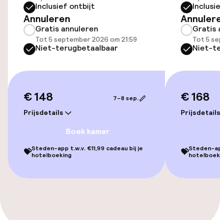
Toegankelijkheid
Inclusief ontbijt
Inclusi
Annuleren
Annuler
Lift
Gratis annuleren
Gratis 
Tot 5 september 2026 om 21:59
Tot 5 s
Niet-terugbetaalbaar
Niet-t
Entertainment
Gratis wifi
€ 148
€ 168
7–8 sep.
Tuin
Prijsdetails
Prijsdetail
Terras
Boek kamer
Steden-app t.w.v. €11,99 cadeau bij je
Steden-app
💝
💝
hotelboeking
hotelboek
Eet- en drinkdiensten
Ontbijtbuffet
Schoonmaakvoorzieningen