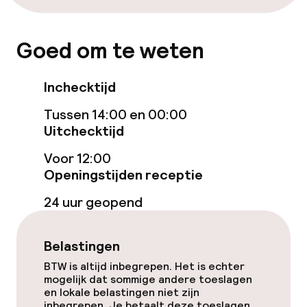
Wasservice
Goed om te weten
Zakelijke faciliteiten
Inchecktijd
Conferentieruimte
Tussen 14:00 en 00:00
Uitchecktijd
Vergaderruimte
Voor 12:00
Openingstijden receptie
24 uur geopend
Belastingen
BTW is altijd inbegrepen. Het is echter
mogelijk dat sommige andere toeslagen
en lokale belastingen niet zijn
inbegrepen. Je betaalt deze toeslagen