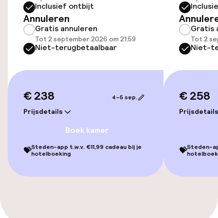
Toegankelijkheid
Inclusief ontbijt
Inclusi
Annuleren
Annuler
Lift
Gratis annuleren
Gratis 
Tot 2 september 2026 om 21:59
Tot 2 s
Niet-terugbetaalbaar
Niet-t
Entertainment
Gratis wifi
€ 238
€ 258
4–5 sep.
Tuin
Prijsdetails
Prijsdetail
Terras
Boek kamer
Steden-app t.w.v. €11,99 cadeau bij je
Steden-app
💝
💝
hotelboeking
hotelboek
Eet- en drinkdiensten
Ontbijtbuffet
Schoonmaakvoorzieningen