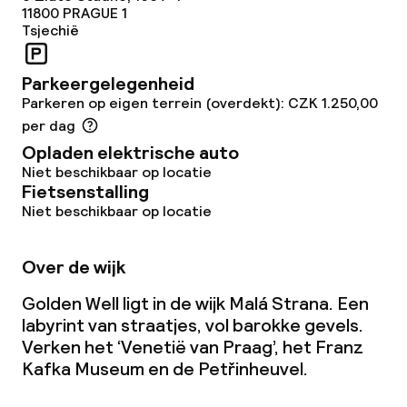
11800
PRAGUE 1
Tsjechië
Dieetopties
Parkeergelegenheid
Speciale dieetopties
Parkeren op eigen terrein (overdekt): CZK 1.250,00
per dag
Opladen elektrische auto
Faciliteiten en diensten voor kinderen
Niet beschikbaar op locatie
Fietsenstalling
Babysitservice
Niet beschikbaar op locatie
Schoonmaakvoorzieningen
Over de wijk
Wasservice
Golden Well ligt in de wijk Malá Strana. Een
labyrint van straatjes, vol barokke gevels.
Verken het ‘Venetië van Praag’, het Franz
Beleid
Kafka Museum en de Petřinheuvel.