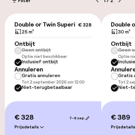
Filter
1
/
2
Parkeerservice
€ 328
Openbaar parkeren
Double or Twin Superior
Double o
€ 328
25 m²
30 m²
Luchthavenshuttle
Ontbijt
Ontbijt
Geen ontbijt
Geen o
Transferservice
Optie niet beschikbaar
Optie ni
Inclusief ontbijt
Inclusi
Annuleren
Annuler
Toegankelijkheid
Gratis annuleren
Gratis 
Tot 2 september 2026 om 12:00
Tot 2 s
Overal rolstoeltoegankelijk
Niet-terugbetaalbaar
Niet-t
Lift
€ 328
€ 389
7–8 sep.
Zwemmen & wellness
Prijsdetails
Prijsdetail