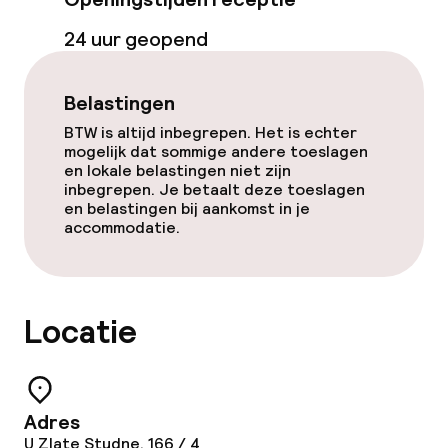
Restaurant
24 uur geopend
Bar
Belastingen
BTW is altijd inbegrepen. Het is echter
Eet- en drinkdiensten
mogelijk dat sommige andere toeslagen
en lokale belastingen niet zijn
inbegrepen. Je betaalt deze toeslagen
Ontbijtbuffet
en belastingen bij aankomst in je
accommodatie.
Ontbijt à la carte
Ontbijt geserveerd aan tafel
Locatie
Lunch à la carte
Diner à la carte
Adres
Roomservice
U Zlate Studne, 166 / 4