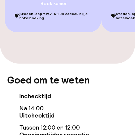
Ligstoelen
Boek kamer
Steden-app t.w.v. €11,99 cadeau bij je
Steden-app
Massage
💝
💝
hotelboeking
hotelboek
Fitnessruimte / gym
Entertainment
Gratis wifi
Goed om te weten
Tuin
Terras
Inchecktijd
Na 14:00
TV lounge
Uitchecktijd
Tussen 12:00 en 12:00
Eet- en drinkgelegenheden
Openingstijden receptie