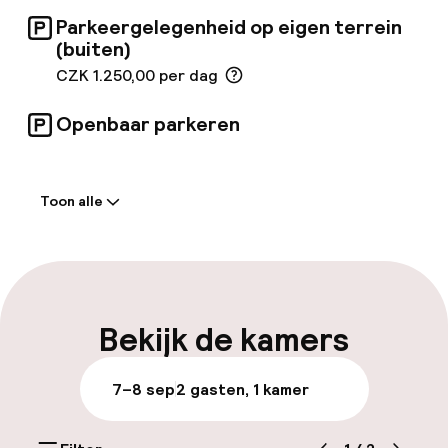
antiek Richelieu-meubilair, plus moderne
Parkeergelegenheid op eigen terrein
voorzieningen zoals een Apple TV voor een
(buiten)
comfortabele mix van oud en nieuw.
CZK 1.250,00 per dag
Openbaar parkeren
Welkom
Toon alle
Receptie: 24 uur geopend
Bagageruimte
Parkeren & mobiliteit
Bekijk de kamers
Parkeergelegenheid op eigen terrein
7–8 sep
2 gasten, 1 kamer
(buiten)
CZK 1.250,00 per dag