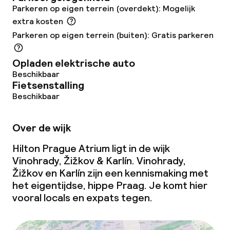
Restaurant
Parkeren op eigen terrein (overdekt): Mogelijk
extra kosten
Bar
Parkeren op eigen terrein (buiten): Gratis parkeren
Opladen elektrische auto
Eet- en drinkdiensten
Beschikbaar
Fietsenstalling
Ontbijtbuffet
Beschikbaar
Lunch à la carte
Over de wijk
Lunch, vast menu
Hilton Prague Atrium ligt in de wijk
Vinohrady, Žižkov & Karlín. Vinohrady,
Diner à la carte
Žižkov en Karlín zijn een kennismaking met
het eigentijdse, hippe Praag. Je komt hier
Diner, vast menu
vooral locals en expats tegen.
Roomservice