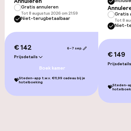
Annuleren
Inclusi
Gratis annuleren
Annuler
Parkeerservice
Tot 8 augustus 2026 om 21:59
Gratis 
Niet-terugbetaalbaar
Tot 8 au
Niet-t
Openbaar parkeren
Oplaadpunt elektrische auto op
€ 142
locatie
6–7 sep.
€ 149
Prijsdetails
Luchthavenshuttle
Prijsdetail
Boek kamer
Fietsenstalling
Steden-app t.w.v. €11,99 cadeau bij je
💝
hotelboeking
Steden-app
Fietsverhuur
💝
hotelboek
Toegankelijkheid
Overal rolstoeltoegankelijk