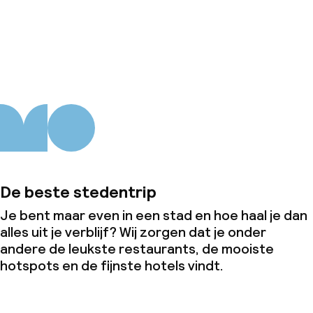
Schoonmaakvoorzieningen
Over ons
Wasfaciliteiten (wasmachine)
Wasservice
Zakelijke faciliteiten
Conferentieruimte
De beste stedentrip
Vergaderruimte
Je bent maar even in een stad en hoe haal je dan
alles uit je verblijf? Wij zorgen dat je onder
Beleid
andere de leukste restaurants, de mooiste
hotspots en de fijnste hotels vindt.
Overal rookvrij
Kleine huisdieren toegestaan (minder