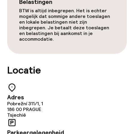
Belastingen
BTW is altijd inbegrepen. Het is echter
Spa behandelingen
mogelijk dat sommige andere toeslagen
en lokale belastingen niet zijn
Massage
inbegrepen. Je betaalt deze toeslagen
en belastingen bij aankomst in je
accommodatie.
Fitnessruimte / gym
Entertainment
Locatie
Gratis wifi
Game-kamer
Adres
Casino
Pobrežní 311/1, 1
186 00
PRAGUE
Tsjechië
Eet- en drinkgelegenheden
Parkeergelegenheid