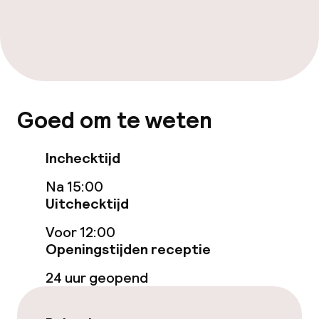
Lift
Kamers
Aansluitende kamers beschikbaar
Goed om te weten
Kamers voor rokers beschikbaar
Inchecktijd
Zwemmen & wellness
Na 15:00
Uitchecktijd
Zoetwater binnenzwembad
Voor 12:00
Hot tub
Openingstijden receptie
24 uur geopend
Stoombad
Spacentrum