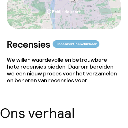
Dieetopties
Bekijk de kaart
Speciale dieetopties
Vegetarische opties
Recensies
Binnenkort beschikbaar
Faciliteiten en diensten voor kinderen
We willen waardevolle en betrouwbare
hotelrecensies bieden. Daarom bereiden
Speeltuin
we een nieuw proces voor het verzamelen
en beheren van recensies voor.
Kinderclub
Dagopvang
Ons verhaal
Babysitservice