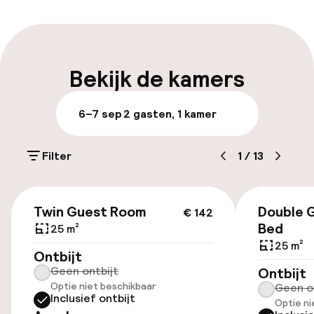
Vroeg inchecken mogelijk
Laat uitchecken mogelijk
Bekijk de kamers
Meertalige medewerkers
6–7 sep
2 gasten, 1 kamer
Bagageruimte
Filter
1
/
13
Parkeren & mobiliteit
€ 142
Parkeergelegenheid op eigen terrein
Twin Guest Room
Double 
€ 142
(buiten)
Bed
25 m²
Mogelijk extra kosten
25 m²
Ontbijt
Geen ontbijt
Ontbijt
Parkeergelegenheid op eigen terrein
Optie niet beschikbaar
Geen o
(binnen)
Inclusief ontbijt
Optie ni
Gratis parkeren