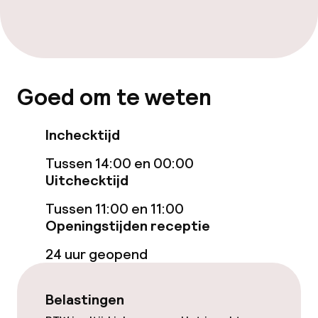
Tuin
Terras
Goed om te weten
Eet- en drinkgelegenheden
Bar
Inchecktijd
Tussen 14:00 en 00:00
Uitchecktijd
Schoonmaakvoorzieningen
Tussen 11:00 en 11:00
Wasfaciliteiten (wasmachine)
Openingstijden receptie
24 uur geopend
Beleid
Overal rookvrij
Belastingen