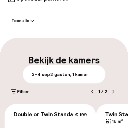
in rustgevende kleuren, zijn voorzien van alle
nodige voorzieningen voor een aangenaam en
Welkom
comfortabel verblijf.
Toon alle
Receptie: 24 uur geopend
Meertalige medewerkers
Bagageruimte
Bekijk de kamers
Parkeren & mobiliteit
3–4 sep
2 gasten, 1 kamer
Openbaar parkeren
Filter
1
/
2
Luchthavenshuttle
€ 199
Transferservice
Double or Twin Standard
Twin St
€ 199
16 m²