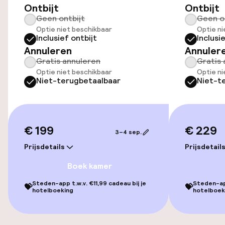
Toegankelijkheid
Ontbijt
Ontbijt
Geen ontbijt
Geen o
Optie niet beschikbaar
Optie ni
Overal rolstoeltoegankelijk
Inclusief ontbijt
Inclusi
Annuleren
Annuler
Lift
Gratis annuleren
Gratis 
Optie niet beschikbaar
Optie ni
Voor toegankelijkheid
Niet-terugbetaalbaar
Niet-t
geoptimaliseerde kamers beschikbaar
Kamers
€ 199
€ 229
3–4 sep.
Voor toegankelijkheid
Prijsdetails
Prijsdetail
geoptimaliseerde kamers beschikbaar
Boek kamer
Steden-app t.w.v. €11,99 cadeau bij je
Steden-app
💝
💝
Entertainment
hotelboeking
hotelboek
Gratis wifi