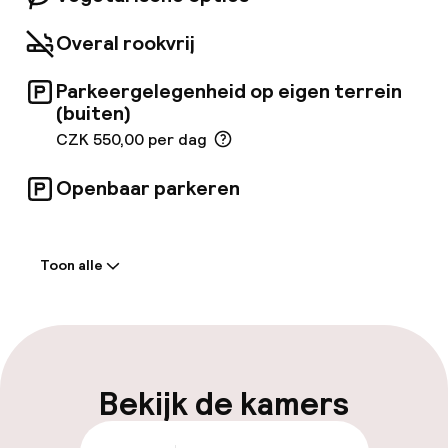
Overal rookvrij
Parkeergelegenheid op eigen terrein
(buiten)
CZK 550,00 per dag
Openbaar parkeren
Welkom
Toon alle
Receptie: 24 uur geopend
Laat uitchecken mogelijk
Meertalige medewerkers
Bekijk de kamers
Bagageruimte