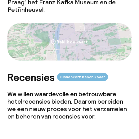
Zakelijke faciliteiten
Praag’, het Franz Kafka Museum en de
Petřinheuvel.
Conferentieruimte
Vergaderruimte
Bekijk de kaart
Beleid
Overal rookvrij
Recensies
Binnenkort beschikbaar
We willen waardevolle en betrouwbare
hotelrecensies bieden. Daarom bereiden
we een nieuw proces voor het verzamelen
en beheren van recensies voor.