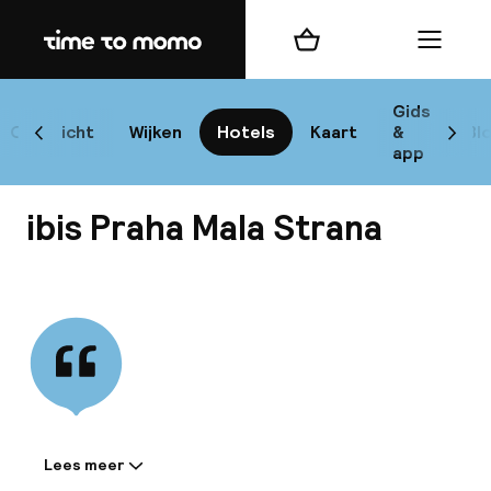
Home
Winkelmand
Menu
P
Gids
Overzicht
Wijken
Hotels
Kaart
&
Bl
Scroll naar links
Scrol
app
B
ibis Praha Mala Strana
Bekijk alle
best
Reisi
We
Lees meer
Informatie gedeeld door de