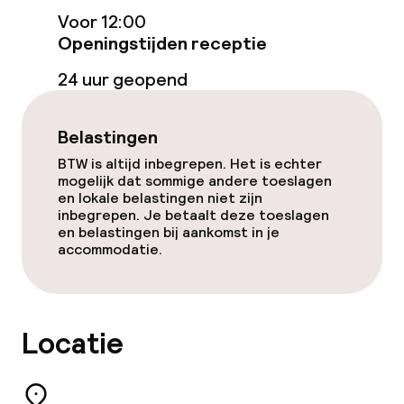
Voor 12:00
Restaurant
Openingstijden receptie
Bar
24 uur geopend
Eet- en drinkdiensten
Belastingen
BTW is altijd inbegrepen. Het is echter
Ontbijtbuffet
mogelijk dat sommige andere toeslagen
en lokale belastingen niet zijn
Lunch à la carte
inbegrepen. Je betaalt deze toeslagen
en belastingen bij aankomst in je
accommodatie.
Diner à la carte
Roomservice
Locatie
Vroeg ontbijt
Laat ontbijt