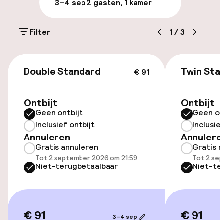
3–4 sep
2 gasten, 1 kamer
Parkeren & mobiliteit
Filter
1
/
3
Parkeergelegenheid op eigen terrein
(buiten)
€ 91
CZK 550,00 per dag
Double Standard
Twin St
€ 91
Openbaar parkeren
Ontbijt
Ontbijt
Geen ontbijt
Geen o
Luchthavenshuttle
Inclusief ontbijt
Inclusi
Annuleren
Annuler
Transferservice
Gratis annuleren
Gratis 
Tot 2 september 2026 om 21:59
Tot 2 s
Niet-terugbetaalbaar
Niet-t
Toegankelijkheid
Overal rolstoeltoegankelijk
€ 91
€ 91
3–4 sep.