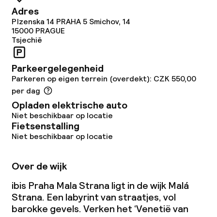
Adres
Plzenska 14 PRAHA 5 Smichov, 14
Dieetopties
15000
PRAGUE
Tsjechië
Vegetarische opties
Parkeergelegenheid
Parkeren op eigen terrein (overdekt): CZK 550,00
Faciliteiten en diensten voor kinderen
per dag
Opladen elektrische auto
Babysitservice
Niet beschikbaar op locatie
Fietsenstalling
Niet beschikbaar op locatie
Schoonmaakvoorzieningen
Wasfaciliteiten (wasmachine)
Over de wijk
Wasservice
ibis Praha Mala Strana ligt in de wijk Malá
Strana. Een labyrint van straatjes, vol
barokke gevels. Verken het ‘Venetië van