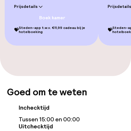
Lift
Prijsdetails
Prijsdetail
Voor toegankelijkheid
Boek kamer
geoptimaliseerde kamers beschikbaar
Steden-app t.w.v. €11,99 cadeau bij je
Steden-app
💝
💝
hotelboeking
hotelboek
Kamers
Familiekamers beschikbaar
Voor toegankelijkheid
geoptimaliseerde kamers beschikbaar
Goed om te weten
Entertainment
Gratis wifi
Inchecktijd
Tussen 15:00 en 00:00
Eet- en drinkgelegenheden
Uitchecktijd