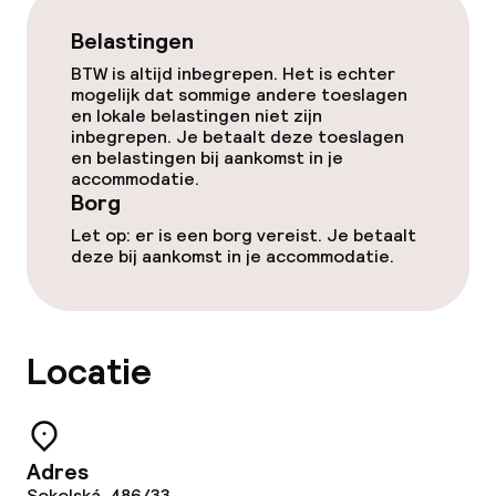
Zakelijke faciliteiten
Belastingen
Conferentieruimte
BTW is altijd inbegrepen. Het is echter
mogelijk dat sommige andere toeslagen
en lokale belastingen niet zijn
Vergaderruimte
inbegrepen. Je betaalt deze toeslagen
en belastingen bij aankomst in je
accommodatie.
Beleid
Borg
Let op: er is een borg vereist. Je betaalt
Borg bij aankomst
deze bij aankomst in je accommodatie.
Overal rookvrij
Locatie
Adres
Sokolská, 486/33