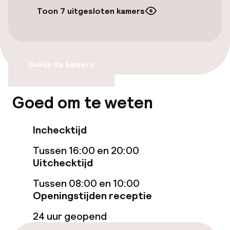
Overal rolstoeltoegankelijk
Toon 7 uitgesloten kamers
Lift
Entertainment
Bekijk de kamers
Betaalde wifi
Goed om te weten
Eet- en drinkdiensten
Inchecktijd
Roomservice
Tussen 16:00 en 20:00
Uitchecktijd
Schoonmaakvoorzieningen
Tussen 08:00 en 10:00
Openingstijden receptie
Wasservice
24 uur geopend