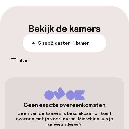
Bagageruimte
Parkeren & mobiliteit
Bekijk de kamers
Parkeergelegenheid op eigen terrein
4–5 sep
2 gasten, 1 kamer
(buiten)
Mogelijk extra kosten
Filter
Parkeerservice
Openbaar parkeren
Luchthavenshuttle
Geen exacte overeenkomsten
Geen van de kamers is beschikbaar of komt
Toegankelijkheid
overeen met je voorkeuren. Misschien kun je
ze veranderen?