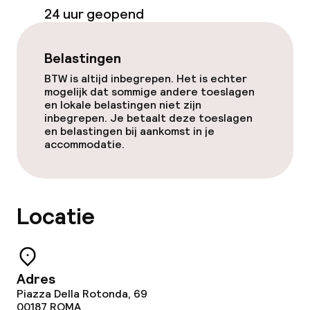
24 uur geopend
Ontbijtbuffet
Belastingen
Roomservice
BTW is altijd inbegrepen. Het is echter
mogelijk dat sommige andere toeslagen
en lokale belastingen niet zijn
Faciliteiten en diensten voor kinderen
inbegrepen. Je betaalt deze toeslagen
en belastingen bij aankomst in je
Babysitservice
accommodatie.
Schoonmaakvoorzieningen
Locatie
Wasfaciliteiten (wasmachine)
Wasservice
Adres
Piazza Della Rotonda, 69
Beleid
00187
ROMA