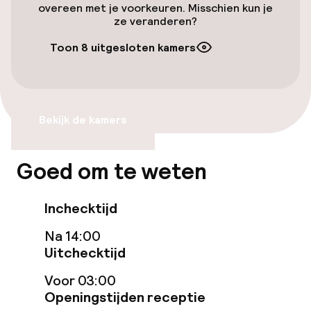
Toegankelijkheid
overeen met je voorkeuren. Misschien kun je
ze veranderen?
Lift
Toon 8 uitgesloten kamers
Entertainment
Gratis wifi
Bekijk de kamers
TV lounge
Goed om te weten
Eet- en drinkgelegenheden
Inchecktijd
Restaurant
Na 14:00
Uitchecktijd
Bar
Voor 03:00
Openingstijden receptie
Eet- en drinkdiensten