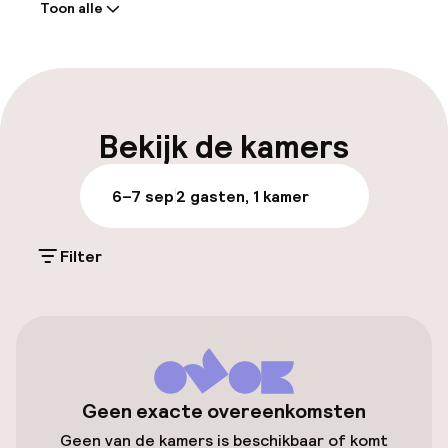
Toon alle
Receptie: 24 uur geopend
Laat uitchecken mogelijk
Meertalige medewerkers
Bekijk de kamers
Bagageruimte
6–7 sep
2 gasten, 1 kamer
Parkeren & mobiliteit
Filter
Openbaar parkeren
Luchthavenshuttle
Transferservice
Geen exacte overeenkomsten
Geen van de kamers is beschikbaar of komt