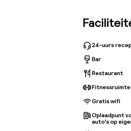
ziekteko
iconisch
gunstig 
Facilitei
'Manzoni
Wi-Fi. V
Amerikaa
gasten is
24-uurs recep
Bar
Restaurant
Fitnessruimte
Gratis wifi
Oplaadpunt vo
auto's op eige