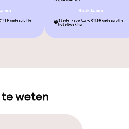
kamer
Boek kamer
11,99 cadeau bij je
Steden-app t.w.v. €11,99 cadeau bij je
💝
hotelboeking
gelegenheden
 te weten
iensten