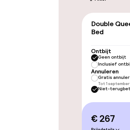
Toegankelijkhe
Double Que
Overal rolstoe
Bed
Lift
Ontbijt
Geen ontbijt
Inclusief ontbi
Kamers
Annuleren
Gratis annule
Aansluitende 
Tot 1 september
Niet-terugbet
Zwemmen & we
€ 267
Fitnessruimte
Prijsdetails