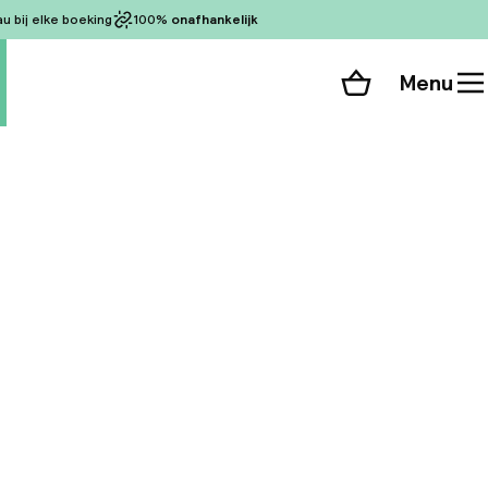
 bij elke boeking
100%
onafhankelijk
Menu
Winkelmand
Bekijk de kamers
alle 128 foto’s
rden Inn Rome
en een