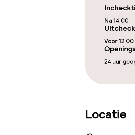
Incheckt
Ontbijtbuffet
Na 14:00
Lunch à la car
Uitcheck
Voor 12:00
Openings
Dieetopties
24 uur ge
Speciale diee
Glutenvrije op
Schoonmaakvo
Locatie
Wasfaciliteit
Wasservice