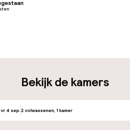
egestaan
osten
uur geopend
Meertalige med
en mogelijk
Bagageruimte
iliteit
Bekijk de kamers
nheid op eigen
Oplaadpunt elek
n)
locatie
osten
Luchthavenshut
 vr 4 sep.
2 volwassenen, 1 kamer
Update beschikba
keren
Transferservice