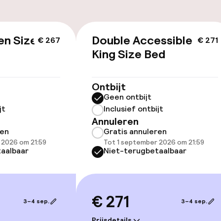
id
en Size
Double Accessible
€ 267
€ 271
ltoegankelijk
King Size Bed
Ontbijt
Geen ontbijt
jt
Inclusief ontbijt
Annuleren
ren
Gratis annuleren
kamers beschikbaar
 2026 om 21:59
Tot 1 september 2026 om 21:59
aalbaar
Niet-terugbetaalbaar
llness
€ 271
3–4 sep.
3–4 sep.
 / gym
Prijsdetails