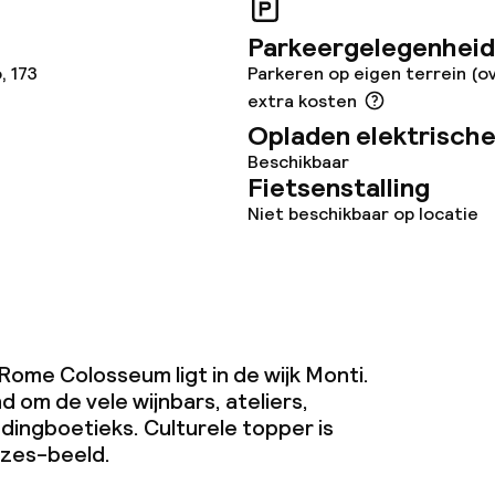
Parkeergelegenheid
, 173
Parkeren op eigen terrein (o
teiten
extra kosten
Opladen elektrische
uimte
Beschikbaar
Fietsenstalling
te
Niet beschikbaar op locatie
j
Rome Colosseum ligt in de wijk Monti.
 om de vele wijnbars, ateliers,
eren toegestaan
dingboetieks. Culturele topper is
 5 kg)
ozes-beeld.