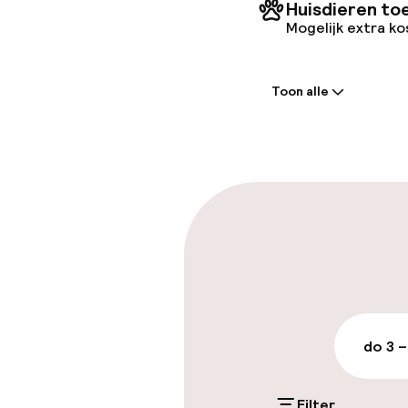
Huisdieren to
Mogelijk extra k
Welkom
Toon alle
Receptie: 24 
Laat uitcheck
Parkeren & mob
Parkeergelege
terrein (buite
Mogelijk extra k
do 3 –
Openbaar par
Filter