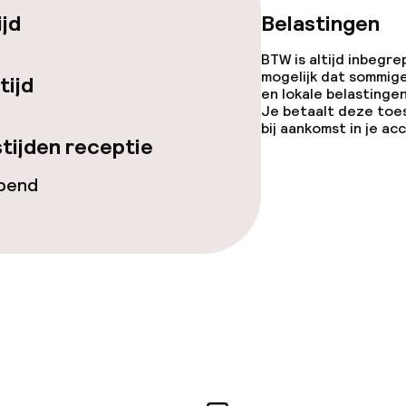
ijd
Belastingen
Diner à la carte
BTW is altijd inbegre
te
Roomservice
mogelijk dat sommig
tijd
en lokale belastingen
Je betaalt deze toe
bij aankomst in je a
tijden receptie
opend
topties
Vegetarische op
ties
orzieningen
en (wasmachine)