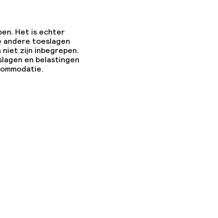
pen. Het is echter
e andere toeslagen
 niet zijn inbegrepen.
slagen en belastingen
ccommodatie.
ties