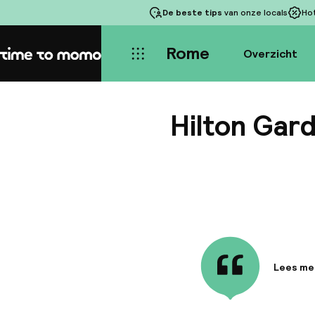
De beste tips
van onze locals
Ho
Rome
Overzicht
Home
Hilton Gar
Lees me
Informa
Geniet va
Colosseu