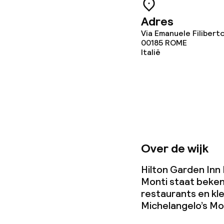
Adres
Via Emanuele Filiberto
Zakelijke facili
00185
ROME
Italië
Conferentier
Vergaderruim
Beleid
Over de wijk
Overal rookvri
Hilton Garden Inn 
Monti staat bekend
Kleine huisdi
restaurants en kle
(minder dan de
Michelangelo’s M