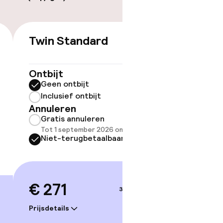
Twin Standard
Double
€ 271
Ontbijt
Ontbijt
Geen ontbijt
Geen 
Inclusief ontbijt
Inclus
Annuleren
Annule
Gratis annuleren
Grati
Tot 1 september 2026 om 21:59
Tot 1 
Niet-terugbetaalbaar
Niet-
€ 271
€ 27
3–4 sep.
Prijsdetails
Prijsdetai