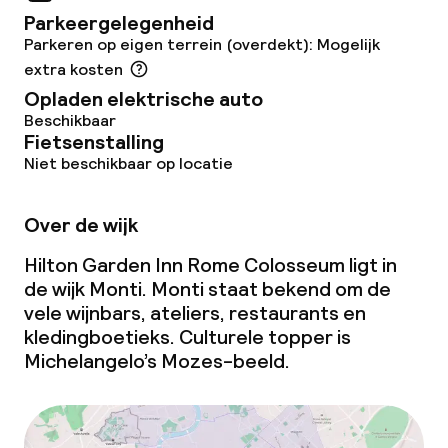
Parkeergelegenheid
Lunch à la carte
Parkeren op eigen terrein (overdekt): Mogelijk
extra kosten
Diner à la carte
Opladen elektrische auto
Beschikbaar
Roomservice
Fietsenstalling
Niet beschikbaar op locatie
Dieetopties
Over de wijk
Speciale dieetopties
Hilton Garden Inn Rome Colosseum ligt in
de wijk Monti. Monti staat bekend om de
Glutenvrije opties
vele wijnbars, ateliers, restaurants en
kledingboetieks. Culturele topper is
Vegetarische opties
Michelangelo’s Mozes-beeld.
Schoonmaakvoorzieningen