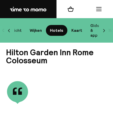
Home
Winkelmand
Menu
R
Gids
Overzicht
Wijken
Hotels
Kaart
&
Bl
Scroll naar links
Scrol
app
B
Hilton Garden Inn Rome
Colosseum
Bekijk alle
best
Reisi
We