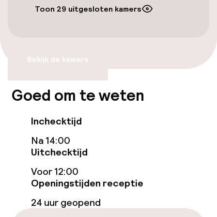
Toon 29 uitgesloten kamers
Transferservice
Toegankelijkheid
Bekijk de kamers
Overal rolstoeltoegankelijk
Goed om te weten
Lift
Inchecktijd
Kamers
Na 14:00
Uitchecktijd
Aansluitende kamers beschikbaar
Voor 12:00
Openingstijden receptie
Zwemmen & wellness
24 uur geopend
Fitnessruimte / gym