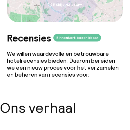
Wasfaciliteiten (wasmachine)
Bekijk de kaart
Wasservice
Recensies
Zakelijke faciliteiten
Binnenkort beschikbaar
Conferentieruimte
We willen waardevolle en betrouwbare
hotelrecensies bieden. Daarom bereiden
Vergaderruimte
we een nieuw proces voor het verzamelen
en beheren van recensies voor.
Beleid
Overal rookvrij
Ons verhaal
Kleine huisdieren toegestaan (minder
dan de 5 kg)