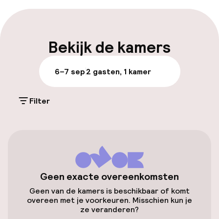
Laat uitchecken mogelijk
Meertalige medewerkers
Bekijk de kamers
Bagageruimte
6–7 sep
2 gasten, 1 kamer
Parkeren & mobiliteit
Filter
Parkeergelegenheid op eigen terrein
(buiten)
Mogelijk extra kosten
Openbaar parkeren
Geen exacte overeenkomsten
Oplaadpunt elektrische auto op
Geen van de kamers is beschikbaar of komt
locatie
overeen met je voorkeuren. Misschien kun je
ze veranderen?
Luchthavenshuttle