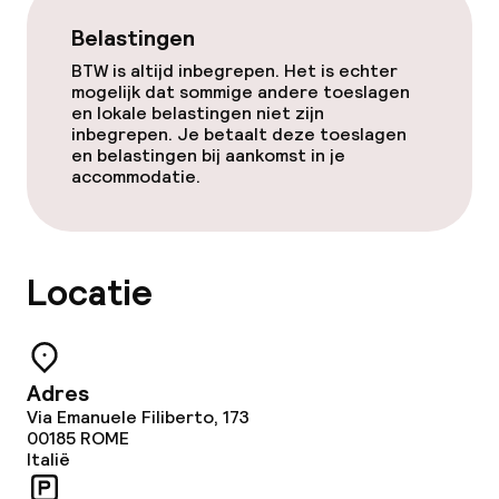
Belastingen
Entertainment
BTW is altijd inbegrepen. Het is echter
mogelijk dat sommige andere toeslagen
en lokale belastingen niet zijn
Gratis wifi
inbegrepen. Je betaalt deze toeslagen
en belastingen bij aankomst in je
TV lounge
accommodatie.
Eet- en drinkgelegenheden
Locatie
Restaurant
Bar
Adres
Via Emanuele Filiberto, 173
Eet- en drinkdiensten
00185
ROME
Italië
Ontbijtbuffet