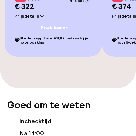
4–5 sep.
€ 322
€ 374
Zwemmen & wellness
Prijsdetails
Prijsdetail
Fitnessruimte / gym
Boek kamer
Steden-app t.w.v. €11,99 cadeau bij je
Steden-app
💝
💝
Entertainment
hotelboeking
hotelboek
Betaalde wifi
Eet- en drinkgelegenheden
Restaurant
Goed om te weten
Bar
Inchecktijd
Bar met dakterras
Na 14:00