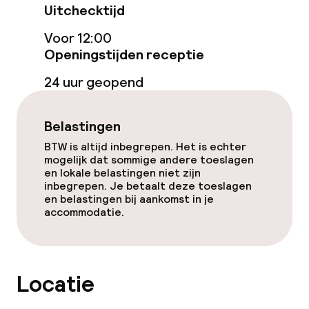
Uitchecktijd
Eet- en drinkdiensten
Voor 12:00
Ontbijtbuffet
Openingstijden receptie
Roomservice
24 uur geopend
Belastingen
Dieetopties
BTW is altijd inbegrepen. Het is echter
Vegetarische opties
mogelijk dat sommige andere toeslagen
en lokale belastingen niet zijn
inbegrepen. Je betaalt deze toeslagen
en belastingen bij aankomst in je
Schoonmaakvoorzieningen
accommodatie.
Wasservice
Locatie
Zakelijke faciliteiten