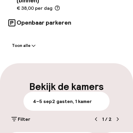
(binnen)
€ 38,00 per dag
Openbaar parkeren
Welkom
Toon alle
Receptie: 24 uur geopend
Vroeg inchecken mogelijk
Meertalige medewerkers
Bekijk de kamers
Bagageruimte
4–5 sep
2 gasten, 1 kamer
Parkeren & mobiliteit
Filter
1
/
2
Parkeergelegenheid op eigen terrein