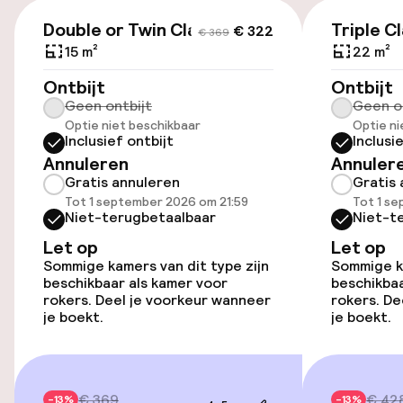
(binnen)
€ 322
€ 369
€ 38,00 per dag
Double or Twin Classic
Triple C
€ 322
€ 369
15 m²
22 m²
Parkeerservice
Ontbijt
Ontbijt
Geen ontbijt
Geen o
Openbaar parkeren
Optie niet beschikbaar
Optie ni
Inclusief ontbijt
Inclusi
Annuleren
Annuler
Toegankelijkheid
Gratis annuleren
Gratis 
Tot 1 september 2026 om 21:59
Tot 1 s
Overal rolstoeltoegankelijk
Niet-terugbetaalbaar
Niet-t
Let op
Let op
Lift
Sommige kamers van dit type zijn
Sommige ka
beschikbaar als kamer voor
beschikbaa
rokers. Deel je voorkeur wanneer
rokers. De
je boekt.
je boekt.
Kamers
Kamers voor rokers beschikbaar
€ 369
€ 42
-13%
-13%