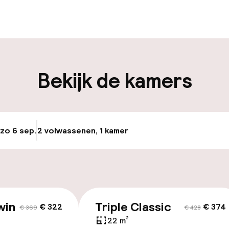
en mogelijk
Bagageruimte
iliteit
Bekijk de kamers
nheid op eigen
Openbaar parke
n)
 zo 6 sep.
2 volwassenen, 1 kamer
Update beschikba
e
id
win Classic
Triple Classic
€ 322
€ 374
ltoegankelijk
€ 369
€ 428
22 m²