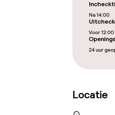
Incheckt
Vegetarische 
Na 14:00
Uitcheck
Schoonmaakvo
Voor 12:00
Openings
Wasservice
24 uur ge
Zakelijke facili
Vergaderruim
Locatie
Beleid
Overal rookvri