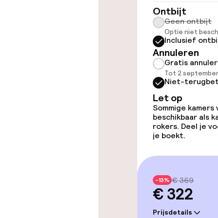
Lift
Ontbijt
Geen ontbijt
Optie niet besch
Inclusief ontbi
Kamers
Annuleren
Gratis annule
Kamers voor r
Tot 2 september
Niet-terugbet
Let op
Sommige kamers va
Zwemmen & we
beschikbaar als 
rokers. Deel je 
je boekt.
Fitnessruimte
Entertainment
€ 369
-13%
€ 322
Betaalde wifi
Prijsdetails