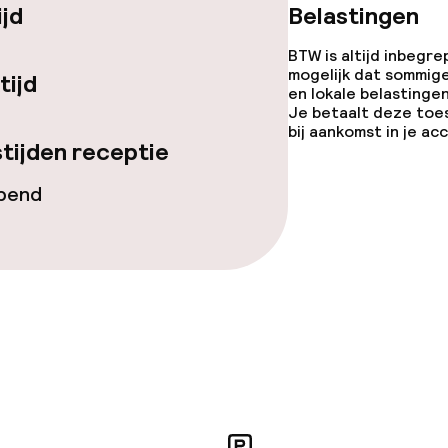
ijd
Belastingen
opties
BTW is altijd inbegre
mogelijk dat sommig
tijd
en lokale belastingen
orzieningen
Je betaalt deze toe
bij aankomst in je a
tijden receptie
opend
teiten
te
j