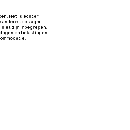
pen. Het is echter
e andere toeslagen
 niet zijn inbegrepen.
slagen en belastingen
ccommodatie.