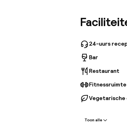
tot ande
slechts 
afstand 
Facilitei
gasten i
uitsteke
smaakvol
gemak va
24-uurs recep
Bar
Restaurant
Fitnessruimte
Vegetarische 
Welkom
Toon alle
Receptie: 24 