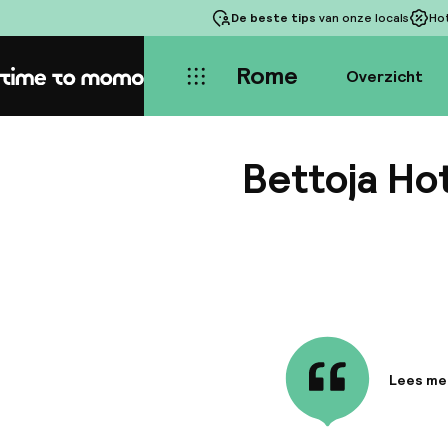
De beste tips
van onze locals
Ho
Rome
Overzicht
Home
Bettoja Hot
Lees me
Informa
Dit hote
slechts 