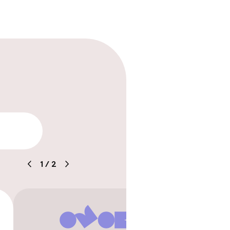
ren
arheid
1
/
2