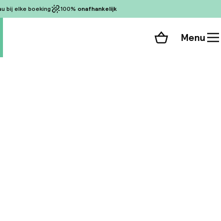
 bij elke boeking
100%
onafhankelijk
Menu
Winkelmand
Bekijk de kamers
alle 65 foto’s
Het hotel ligt op
akkelijke toegang