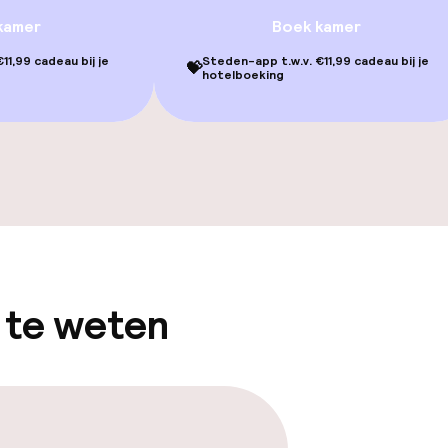
kamer
Boek kamer
gelegenheden
11,99 cadeau bij je
Steden-app t.w.v. €11,99 cadeau bij je
💝
hotelboeking
Bar met dakterr
iensten
 te weten