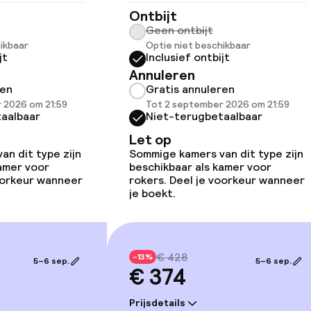
Ontbijt
Geen ontbijt
ikbaar
Optie niet beschikbaar
jt
Inclusief ontbijt
Annuleren
ren
Gratis annuleren
okers beschikbaar
 2026 om 21:59
Tot 2 september 2026 om 21:59
aalbaar
Niet-terugbetaalbaar
Let op
n dit type zijn
Sommige kamers van dit type zijn
llness
kamer voor
beschikbaar als kamer voor
voorkeur wanneer
rokers. Deel je voorkeur wanneer
je boekt.
 / gym
€ 428
-13%
5–6 sep.
5–6 sep.
€ 374
Prijsdetails