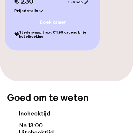
€ 230
5–6 sep.
Prijsdetails
Boek kamer
Steden-app t.w.v. €11,99 cadeau bij je
💝
hotelboeking
Goed om te weten
Inchecktijd
Na 13:00
Uitchecktijd