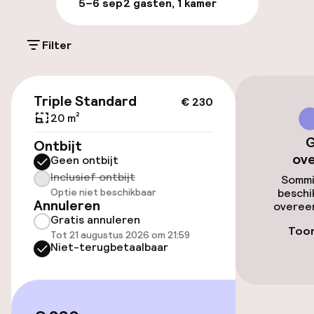
5–6 sep
2 gasten, 1 kamer
Schoonmaakvoorzieningen
Wasfaciliteiten (wasmachine)
Filter
€ 230
Triple Standard
€ 230
20 m²
G
Ontbijt
ov
Geen ontbijt
Inclusief ontbijt
Sommi
Optie niet beschikbaar
beschi
Annuleren
overeen
Gratis annuleren
Toon
Tot 21 augustus 2026 om 21:59
Niet-terugbetaalbaar