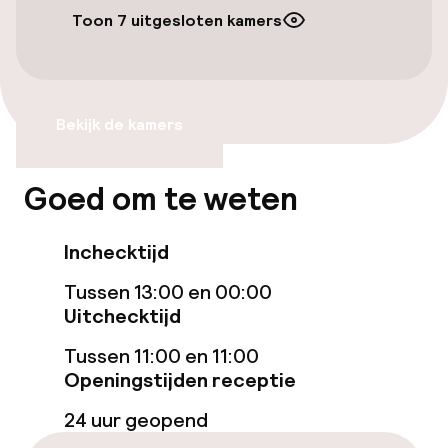
Gratis wifi
Toon 7 uitgesloten kamers
Eet- en drinkgelegenheden
Bekijk de kamers
Bar
Goed om te weten
Eet- en drinkdiensten
Ontbijtbuffet
Inchecktijd
Tussen 13:00 en 00:00
Roomservice
Uitchecktijd
Tussen 11:00 en 11:00
Faciliteiten en diensten voor kinderen
Openingstijden receptie
Babysitservice
24 uur geopend