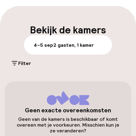
Meertalige medewerkers
Bagageruimte
Bekijk de kamers
Parkeren & mobiliteit
4–5 sep
2 gasten, 1 kamer
Openbaar parkeren
Filter
Toegankelijkheid
Overal rolstoeltoegankelijk
Lift
Geen exacte overeenkomsten
Geen van de kamers is beschikbaar of komt
overeen met je voorkeuren. Misschien kun je
Entertainment
ze veranderen?