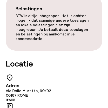
Schoonmaakvoorzieningen
Belastingen
BTW is altijd inbegrepen. Het is echter
Wasservice
mogelijk dat sommige andere toeslagen
en lokale belastingen niet zijn
inbegrepen. Je betaalt deze toeslagen
en belastingen bij aankomst in je
Beleid
accommodatie.
Overal rookvrij
Locatie
Adres
Via Delle Muratte, 90/92
00187
ROME
Italië