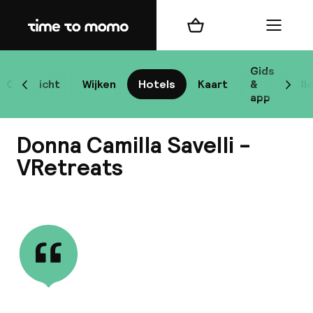
Home
Winkelmand
Menu
R
Gids
Overzicht
Wijken
Hotels
Kaart
&
Bl
Scroll naar links
Scrol
app
B
Donna Camilla Savelli -
VRetreats
Bekijk alle
best
Reisi
We