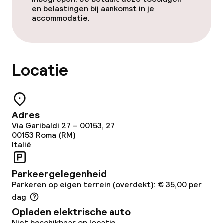
Faciliteiten en diensten voor kinderen
en belastingen bij aankomst in je
accommodatie.
Babysitservice
Schoonmaakvoorzieningen
Locatie
Wasservice
Adres
Zakelijke faciliteiten
Via Garibaldi 27 – 00153, 27
00153
Roma (RM)
Conferentieruimte
Italië
Vergaderruimte
Parkeergelegenheid
Parkeren op eigen terrein (overdekt): € 35,00 per
dag
Beleid
Opladen elektrische auto
Niet beschikbaar op locatie