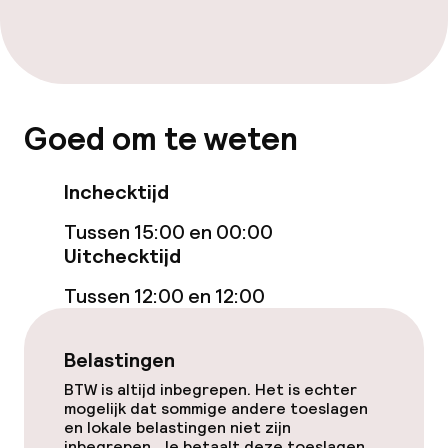
Bar
Eet- en drinkdiensten
Ontbijtbuffet
Goed om te weten
Lunch à la carte
Inchecktijd
Diner à la carte
Tussen 15:00 en 00:00
Uitchecktijd
Roomservice
Tussen 12:00 en 12:00
Dieetopties
Belastingen
Glutenvrije opties
BTW is altijd inbegrepen. Het is echter
mogelijk dat sommige andere toeslagen
en lokale belastingen niet zijn
inbegrepen. Je betaalt deze toeslagen