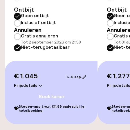
Fietsverhuur
Ontbijt
Ontbijt
Geen ontbijt
Geen o
Inclusief ontbijt
Inclusi
Toegankelijkheid
Annuleren
Annuler
Gratis annuleren
Gratis 
Lift
Tot 2 september 2026 om 21:59
Tot 31 
Niet-terugbetaalbaar
Niet-t
Entertainment
Tuin
€ 1.045
€ 1.277
5–6 sep.
Terras
Prijsdetails
Prijsdetail
Boek kamer
Eet- en drinkgelegenheden
Steden-app t.w.v. €11,99 cadeau bij je
Steden-app
💝
💝
hotelboeking
hotelboek
Restaurant