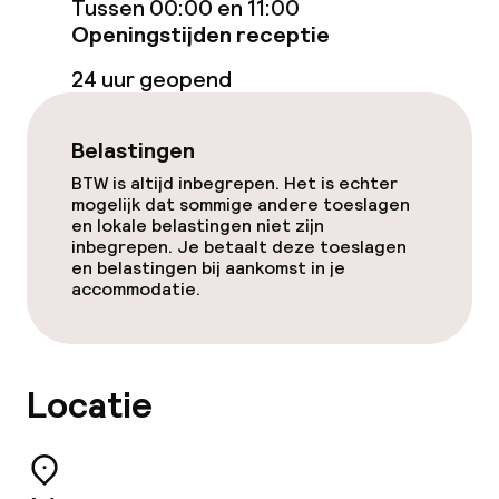
Diner, vast menu
Tussen 00:00 en 11:00
Openingstijden receptie
Roomservice
24 uur geopend
Dieetopties
Belastingen
Speciale dieetopties
BTW is altijd inbegrepen. Het is echter
mogelijk dat sommige andere toeslagen
en lokale belastingen niet zijn
inbegrepen. Je betaalt deze toeslagen
Schoonmaakvoorzieningen
en belastingen bij aankomst in je
accommodatie.
Wasservice
Zakelijke faciliteiten
Locatie
Conferentieruimte
Vergaderruimte