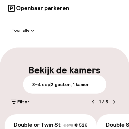
Openbaar parkeren
Welkom
Toon alle
Receptie: 24 uur geopend
Meertalige medewerkers
Bagageruimte
Bekijk de kamers
Parkeren & mobiliteit
3–4 sep
2 gasten, 1 kamer
Parkeergelegenheid op eigen terrein
(buiten)
Filter
1
/
5
Gratis parkeren
€ 526
€ 575
Openbaar parkeren
Double or Twin Standard
Double 
€ 526
€ 575