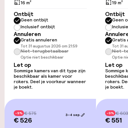
16 m²
19 m²
Luchthavenshuttle
Ontbijt
Ontbijt
Geen ontbijt
Geen o
Inclusief ontbijt
Inclusi
Toegankelijkheid
Annuleren
Annuler
Gratis annuleren
Gratis 
Lift
Tot 31 augustus 2026 om 21:59
Tot 31 a
Niet-terugbetaalbaar
Niet-t
Optie niet beschikbaar
Optie ni
Kamers
Let op
Let op
Sommige kamers van dit type zijn
Sommige ka
Kamers voor rokers beschikbaar
beschikbaar als kamer voor
beschikbaa
rokers. Deel je voorkeur wanneer
rokers. De
je boekt.
je boekt.
Entertainment
Gratis wifi
€ 575
€ 60
-9%
-9%
3–4 sep.
€ 526
€ 551
TV lounge