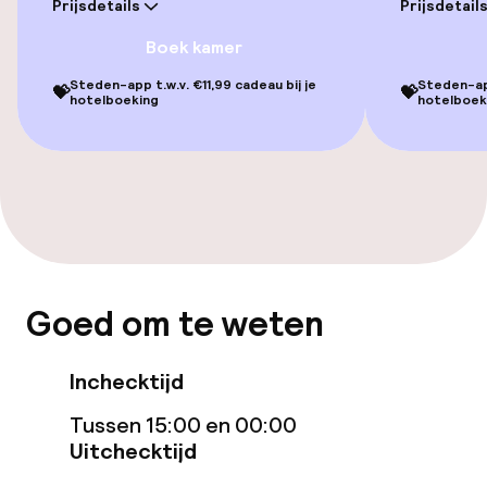
Prijsdetails
Prijsdetail
Boek kamer
Eet- en drinkgelegenheden
Steden-app t.w.v. €11,99 cadeau bij je
Steden-app
💝
💝
Restaurant
hotelboeking
hotelboek
Bar
Eet- en drinkdiensten
Ontbijtbuffet
Goed om te weten
Lunch à la carte
Inchecktijd
Lunch, vast menu
Tussen 15:00 en 00:00
Diner à la carte
Uitchecktijd