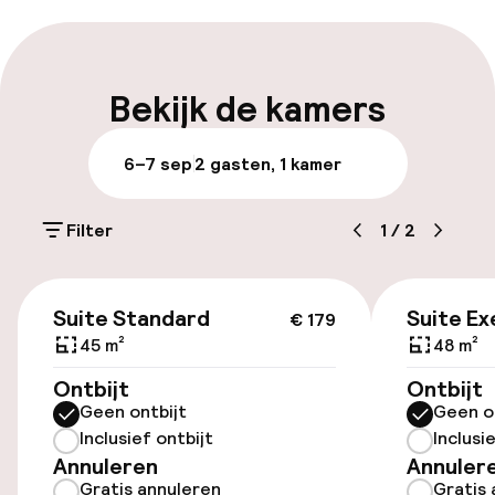
Parkeren & mobiliteit
Openbaar parkeren
Bekijk de kamers
Luchthavenshuttle
6–7 sep
2 gasten, 1 kamer
Toegankelijkheid
Filter
1
/
2
Lift
€ 179
Suite Standard
Suite Ex
€ 179
45 m²
48 m²
Kamers
Ontbijt
Ontbijt
Familiekamers beschikbaar
Geen ontbijt
Geen o
Inclusief ontbijt
Inclusi
Annuleren
Annuler
Zwemmen & wellness
Gratis annuleren
Gratis 