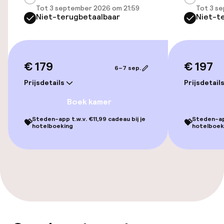
Tot 3 september 2026 om 21:59
Tot 3 s
Niet-terugbetaalbaar
Niet-t
Fitnessruimte / gym
Entertainment
€ 179
€ 197
6–7 sep.
Gratis wifi
Prijsdetails
Prijsdetail
Boek kamer
Schoonmaakvoorzieningen
Steden-app t.w.v. €11,99 cadeau bij je
Steden-app
💝
💝
hotelboeking
hotelboek
Wasservice
Zakelijke faciliteiten
Conferentieruimte
Vergaderruimte