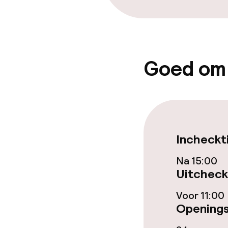
Roomservice
Faciliteiten en
Goed om
Babysitservic
Schoonmaakvo
Incheckt
Wasservice
Na 15:00
Uitcheck
Beleid
Voor 11:00
Openings
Overal rookvri