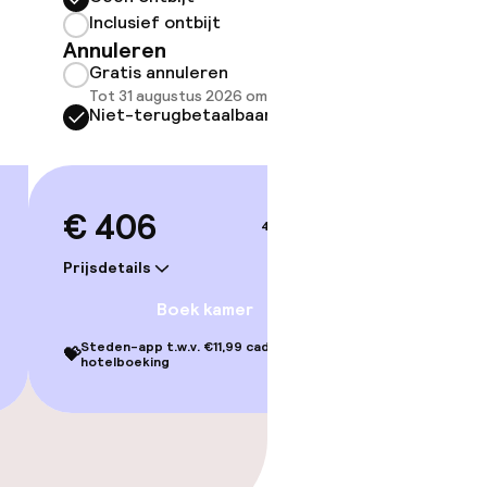
Inclusief ontbijt
Inclus
Annuleren
Annule
Gratis annuleren
Grati
Tot 31 augustus 2026 om 21:59
Tot 31
Niet-terugbetaalbaar
Niet-
€ 406
€ 43
4–5 sep.
Prijsdetails
Prijsdetai
Boek kamer
Steden-app t.w.v. €11,99 cadeau bij je
Steden-ap
💝
💝
hotelboeking
hotelbo