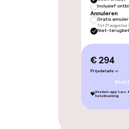
Entertainment
Inclusief ontbi
Annuleren
Gratis wifi
Gratis annule
Tot 31 augustus 
TV lounge
Niet-terugbet
Eet- en drink
€ 294
Restaurant
Prijsdetails
Bar
Boek 
Steden-app t.w.v. €
💝
hotelboeking
Eet- en drinkd
Ontbijtbuffet