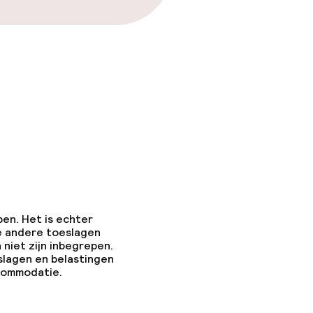
pen. Het is echter
e andere toeslagen
 niet zijn inbegrepen.
slagen en belastingen
ccommodatie.