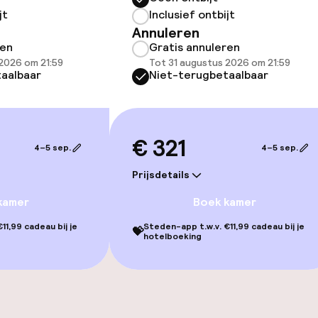
jt
Inclusief ontbijt
Annuleren
ren
Gratis annuleren
2026 om 21:59
Tot 31 augustus 2026 om 21:59
aalbaar
Niet-terugbetaalbaar
gelegenheden
€ 321
4–5 sep.
4–5 sep.
Prijsdetails
kamer
Boek kamer
11,99 cadeau bij je
Steden-app t.w.v. €11,99 cadeau bij je
💝
hotelboeking
iensten
Vroeg ontbijt