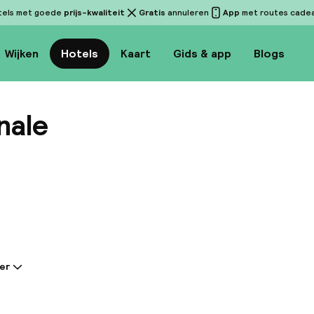
tels met goede
prijs-kwaliteit
Gratis
annuleren
App
met routes cadeau
Wijken
Hotels
Kaart
Gids & app
Blogs
onale
Bekijk
er
tie gedeeld door de accommodatie:
astische stadshotel biedt de charme van een prachtig
ie met een moderne, elegante inrichting en biedt ee