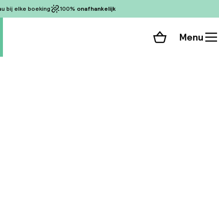
 bij elke boeking
100%
onafhankelijk
Menu
Winkelmand
Bekijk de kamers
 alle 162 foto’s
 klassiek gebouw in
n unieke