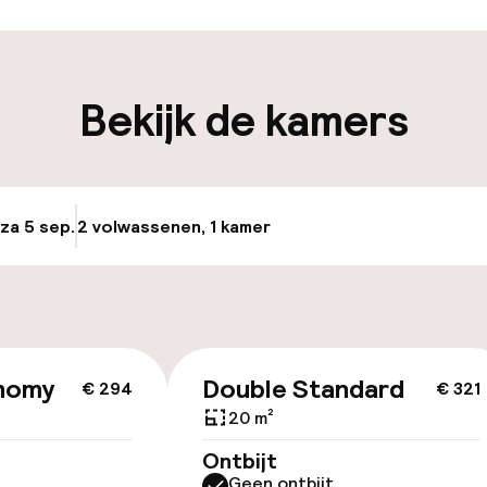
iliteit
Bekijk de kamers
nheid op eigen
Luchthavenshut
n)
Transferservice
 za 5 sep.
2 volwassenen, 1 kamer
Update beschikba
keren
id
nomy
Double Standard
€ 294
€ 321
20 m²
Ontbijt
Geen ontbijt