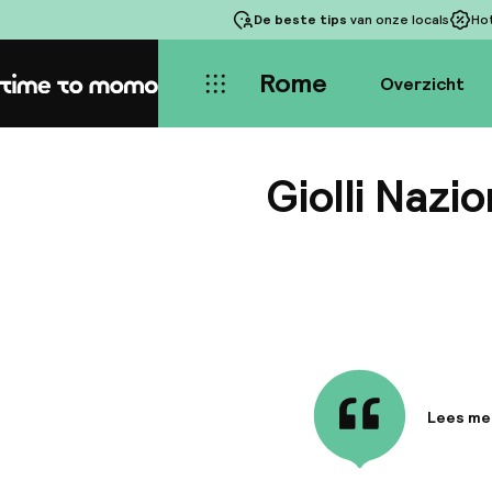
De beste tips
van onze locals
Ho
Rome
Overzicht
Home
Giolli Nazi
Lees me
Informa
Dit fant
combinat