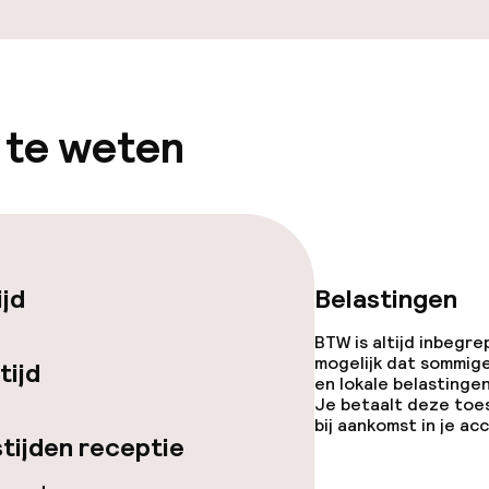
 diensten voor kinderen
 te weten
e
orzieningen
ijd
Belastingen
BTW is altijd inbegre
mogelijk dat sommig
tijd
en lokale belastingen
Je betaalt deze toe
bij aankomst in je a
tijden receptie
j