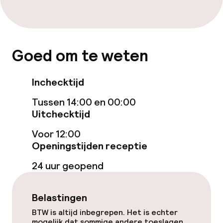
Schoonmaakvoorzieningen
Wasservice
Goed om te weten
Zakelijke faciliteiten
Inchecktijd
Conferentieruimte
Tussen 14:00 en 00:00
Vergaderruimte
Uitchecktijd
Voor 12:00
Openingstijden receptie
Beleid
24 uur geopend
Overal rookvrij
Belastingen
BTW is altijd inbegrepen. Het is echter
mogelijk dat sommige andere toeslagen