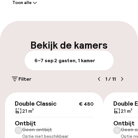
Toon alle
Receptie: 24 uur geopend
Meertalige medewerkers
Bagageruimte
Bekijk de kamers
Parkeren & mobiliteit
6–7 sep
2 gasten, 1 kamer
Openbaar parkeren
Filter
1
/
11
Luchthavenshuttle
€ 480
Double Classic
Double 
€ 480
Toegankelijkheid
21 m²
21 m²
Lift
Ontbijt
Ontbijt
Geen ontbijt
Geen o
Optie niet beschikbaar
Optie ni