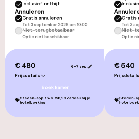
Inclusief ontbijt
Inclusi
Entertainment
Annuleren
Annuler
Gratis annuleren
Gratis 
Gratis wifi
Tot 3 september 2026 om 10:00
Tot 3 s
Niet-terugbetaalbaar
Niet-t
TV lounge
Optie niet beschikbaar
Optie ni
Eet- en drinkgelegenheden
€ 480
€ 540
6–7 sep.
Restaurant
Prijsdetails
Prijsdetail
Bar
Boek kamer
Steden-app t.w.v. €11,99 cadeau bij je
Steden-app
💝
💝
hotelboeking
hotelboek
Eet- en drinkdiensten
Roomservice