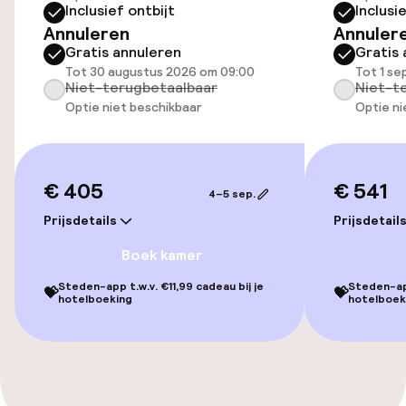
Inclusief ontbijt
Inclusi
Entertainment
Annuleren
Annuler
Gratis annuleren
Gratis 
Gratis wifi
Tot 30 augustus 2026 om 09:00
Tot 1 s
Niet-terugbetaalbaar
Niet-t
TV lounge
Optie niet beschikbaar
Optie ni
Eet- en drinkgelegenheden
€ 405
€ 541
4–5 sep.
Restaurant
Prijsdetails
Prijsdetail
Bar
Boek kamer
Steden-app t.w.v. €11,99 cadeau bij je
Steden-app
💝
💝
hotelboeking
hotelboek
Eet- en drinkdiensten
Roomservice