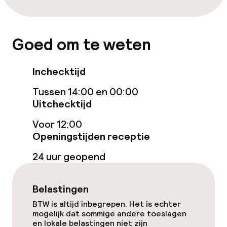
Schoonmaakvoorzieningen
Wasservice
Goed om te weten
Zakelijke faciliteiten
Inchecktijd
Conferentieruimte
Tussen 14:00 en 00:00
Uitchecktijd
Vergaderruimte
Voor 12:00
Openingstijden receptie
Beleid
24 uur geopend
Overal rookvrij
Belastingen
BTW is altijd inbegrepen. Het is echter
mogelijk dat sommige andere toeslagen
en lokale belastingen niet zijn