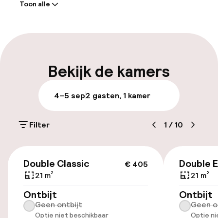
Toon alle
Receptie: 24 uur geopend
Meertalige medewerkers
Bagageruimte
Bekijk de kamers
Parkeren & mobiliteit
4–5 sep
2 gasten, 1 kamer
Openbaar parkeren
Filter
1
/
10
Luchthavenshuttle
€ 405
Double Classic
Double 
€ 405
Toegankelijkheid
21 m²
21 m²
Lift
Ontbijt
Ontbijt
Geen ontbijt
Geen o
Optie niet beschikbaar
Optie ni