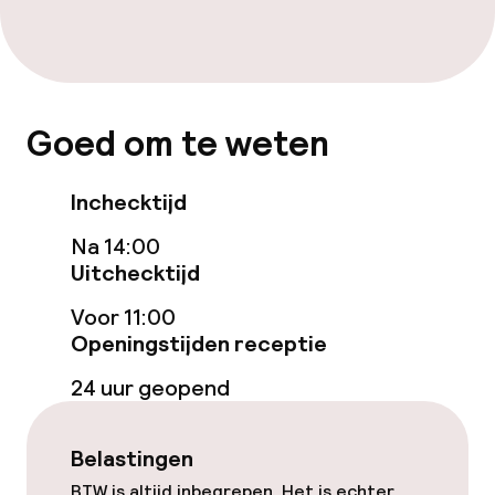
Schoonmaakvoorzieningen
Wasservice
Goed om te weten
Zakelijke faciliteiten
Inchecktijd
Conferentieruimte
Na 14:00
Uitchecktijd
Beleid
Voor 11:00
Overal rookvrij
Openingstijden receptie
24 uur geopend
Belastingen
BTW is altijd inbegrepen. Het is echter