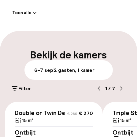
aanrekenen voor sommige van deze services.
Welkom
Toon alle
Receptie: 24 uur geopend
Meertalige medewerkers
Bagageruimte
Bekijk de kamers
Parkeren & mobiliteit
6–7 sep
2 gasten, 1 kamer
Parkeergelegenheid op eigen terrein
(buiten)
Filter
1
/
7
Mogelijk extra kosten
€ 270
€ 289
Openbaar parkeren
Double or Twin Deluxe
Triple S
€ 270
€ 289
15 m²
15 m²
Luchthavenshuttle
Ontbijt
Ontbijt