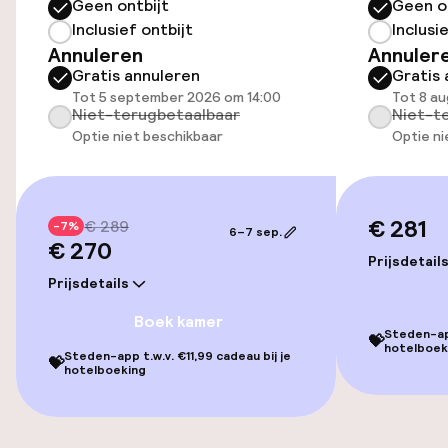
Geen ontbijt
Geen o
Inclusief ontbijt
Inclusi
Toegankelijkheid
Annuleren
Annuler
Gratis annuleren
Gratis 
Overal rolstoeltoegankelijk
Tot 5 september 2026 om 14:00
Tot 8 au
Niet-terugbetaalbaar
Niet-t
Lift
Optie niet beschikbaar
Optie ni
Entertainment
€ 281
€ 289
-7%
6–7 sep.
Betaalde wifi
€ 270
Prijsdetail
Prijsdetails
TV lounge
Boek kamer
Steden-app
💝
hotelboek
Steden-app t.w.v. €11,99 cadeau bij je
Eet- en drinkgelegenheden
💝
hotelboeking
Bar