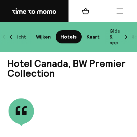
Home
Winkelmand
Menu
R
Gids
Overzicht
Wijken
Hotels
Kaart
&
Bl
Scroll naar links
Scrol
app
B
Hotel Canada, BW Premier
Collection
Bekijk alle
best
Reisi
We