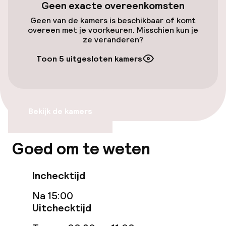
Geen exacte overeenkomsten
Entertainment
Geen van de kamers is beschikbaar of komt
overeen met je voorkeuren. Misschien kun je
Gratis wifi
ze veranderen?
TV lounge
Toon 5 uitgesloten kamers
Eet- en drinkgelegenheden
Bekijk de kamers
Restaurant
Bar
Goed om te weten
Eet- en drinkdiensten
Inchecktijd
Na 15:00
Ontbijtbuffet
Uitchecktijd
Roomservice