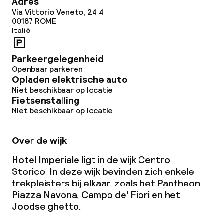
Adres
Conferentieruimte
Via Vittorio Veneto, 24 4
00187
ROME
Vergaderruimte
Italië
Parkeergelegenheid
Beleid
Openbaar parkeren
Opladen elektrische auto
Overal rookvrij
Niet beschikbaar op locatie
Fietsenstalling
Niet beschikbaar op locatie
Over de wijk
Hotel Imperiale ligt in de wijk Centro
Storico. In deze wijk bevinden zich enkele
trekpleisters bij elkaar, zoals het Pantheon,
Piazza Navona, Campo de' Fiori en het
Joodse
ghetto
.