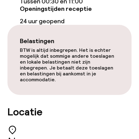
Tussen 00:30 en 11:00
Openingstijden receptie
Dieetopties
24 uur geopend
Vegetarische opties
Belastingen
BTW is altijd inbegrepen. Het is echter
Faciliteiten en diensten voor kinderen
mogelijk dat sommige andere toeslagen
en lokale belastingen niet zijn
inbegrepen. Je betaalt deze toeslagen
Babysitservice
en belastingen bij aankomst in je
accommodatie.
Schoonmaakvoorzieningen
Wasservice
Locatie
Zakelijke faciliteiten