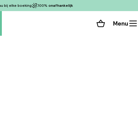
 bij elke boeking
100%
onafhankelijk
Menu
Winkelmand
Bekijk de kamers
alle 91 foto’s
ude Rome, op
et Forum Romanum.