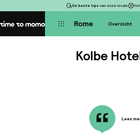
De beste tips
van onze locals
Ho
Rome
Overzicht
Home
Kolbe Hote
Lees me
Informa
Dit 4-st
slechts 