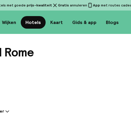
tels met goede
prijs-kwaliteit
Gratis
annuleren
App
met routes cadeau
Wijken
Hotels
Kaart
Gids & app
Blogs
l Rome
Bekijk 
er
tie gedeeld door de accommodatie:
erren hotel wordt omringd door de pracht van het o
een steenworp afstand van het Circus Maximus en h