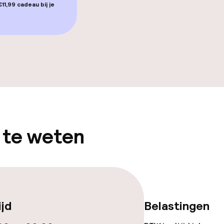
11,99 cadeau bij je
gelegenheden
iensten
 te weten
Roomservice
te
ijd
Belastingen