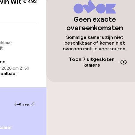
win With
€ 493
Geen exacte
overeenkomsten
Sommige kamers zijn niet
 beschikbaar
ikbaar
beschikbaar of komen niet
jt
overeen met je voorkeuren.
lijkheid
Toon 7 uitgesloten
erde kamers
ren
kamers
 2026 om 21:59
aalbaar
5–6 sep.
Terras
kamer