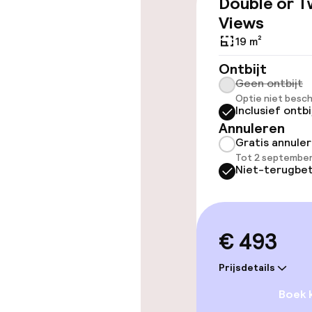
Double or T
Views
19 m²
Kamers
Ontbijt
Geen ontbijt
Familiekamers
Optie niet besch
Inclusief ontbi
Voor toeganke
Annuleren
geoptimalise
Gratis annule
beschikbaar
Tot 2 september
Niet-terugbet
Entertainment
€ 493
Gratis wifi
Prijsdetails
Tuin
Boek 