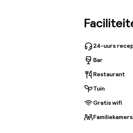
Het gebo
het hart
nieuwe v
Facilitei
gecombin
adembene
24-uurs recep
Bar
Restaurant
Tuin
Gratis wifi
Familiekamers
Welkom