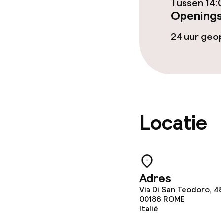
Tussen 14:
Vegetarische 
Openings
24 uur ge
Schoonmaakvo
Wasservice
Beleid
Locatie
Overal rookvri
Adres
Via Di San Teodoro, 4
00186
ROME
Italië