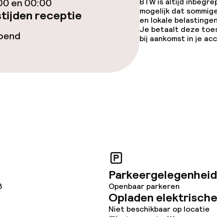
00 en 00:00
BTW is altijd inbegre
opties
mogelijk dat sommig
tijden receptie
en lokale belastingen
Je betaalt deze toe
opend
bij aankomst in je a
orzieningen
j
Parkeergelegenheid
8
Openbaar parkeren
Opladen elektrische
Niet beschikbaar op locatie