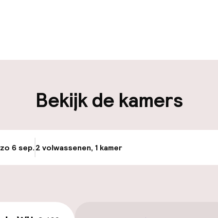
uur geopend
Meertalige med
en mogelijk
Bagageruimte
iliteit
Bekijk de kamers
keren
 zo 6 sep.
2 volwassenen, 1 kamer
Update beschikba
id
ltoegankelijk
Voor toegankelij
geoptimaliseerd
beschikbaar