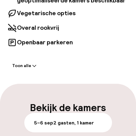
geoptimaliseerde kamers beschikbaar
Vegetarische opties
Overal rookvrij
Openbaar parkeren
Welkom
Toon alle
Receptie: 24 uur geopend
Vroeg inchecken mogelijk
Meertalige medewerkers
Bekijk de kamers
Bagageruimte
5–6 sep
2 gasten, 1 kamer
Parkeren & mobiliteit