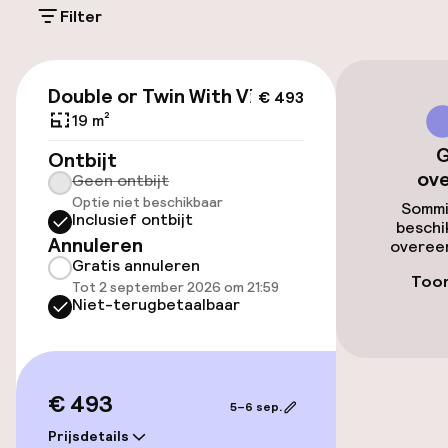
Filter
Openbaar parkeren
€ 493
Double or Twin With Views
€ 493
Toegankelijkheid
19 m²
G
Overal rolstoeltoegankelijk
Ontbijt
ov
Geen ontbijt
Optie niet beschikbaar
Lift
Sommi
Inclusief ontbijt
beschi
Annuleren
overeen
Voor toegankelijkheid
Gratis annuleren
geoptimaliseerde kamers beschikbaar
Toon
Tot 2 september 2026 om 21:59
Niet-terugbetaalbaar
Kamers
Familiekamers beschikbaar
€ 493
5–6 sep.
Voor toegankelijkheid
Prijsdetails