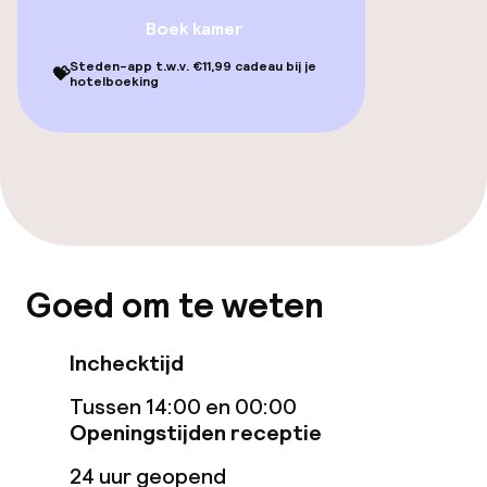
geoptimaliseerde kamers beschikbaar
Boek kamer
Steden-app t.w.v. €11,99 cadeau bij je
💝
Entertainment
hotelboeking
Gratis wifi
Tuin
Terras
Goed om te weten
Eet- en drinkgelegenheden
Restaurant
Inchecktijd
Tussen 14:00 en 00:00
Bar
Openingstijden receptie
24 uur geopend