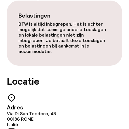
Eet- en drinkdiensten
Ontbijtbuffet
Belastingen
BTW is altijd inbegrepen. Het is echter
Diner à la carte
mogelijk dat sommige andere toeslagen
en lokale belastingen niet zijn
Roomservice
inbegrepen. Je betaalt deze toeslagen
en belastingen bij aankomst in je
accommodatie.
Dieetopties
Vegetarische opties
Locatie
Schoonmaakvoorzieningen
Adres
Wasservice
Via Di San Teodoro, 48
00186
ROME
Italië
Beleid