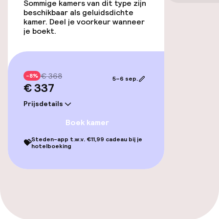
Sommige kamers van dit type zijn
Familiekamers beschikbaar
beschikbaar als geluidsdichte
kamer. Deel je voorkeur wanneer
je boekt.
Zwemmen & wellness
Massage
€ 368
-8%
5–6 sep.
€ 337
Eet- en drinkdiensten
Prijsdetails
Roomservice
Boek kamer
Steden-app t.w.v. €11,99 cadeau bij je
💝
hotelboeking
Faciliteiten en diensten voor kinderen
Babysitservice
Schoonmaakvoorzieningen