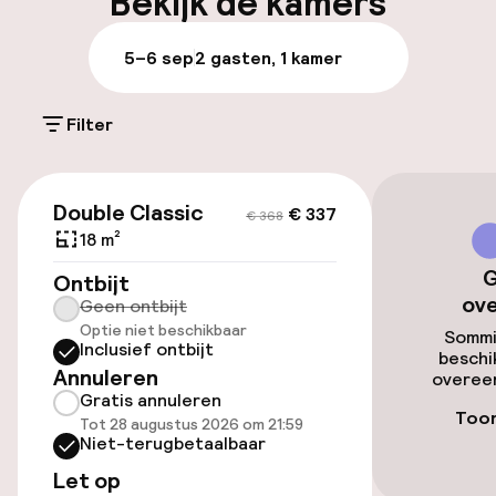
Bekijk de kamers
Bagageruimte
5–6 sep
2 gasten, 1 kamer
Parkeren & mobiliteit
Filter
Openbaar parkeren
€ 337
€ 368
Luchthavenshuttle
Double Classic
€ 337
€ 368
18 m²
Transferservice
G
Ontbijt
ov
Geen ontbijt
Optie niet beschikbaar
Toegankelijkheid
Sommi
Inclusief ontbijt
beschi
Annuleren
overeen
Lift
Gratis annuleren
Toon
Tot 28 augustus 2026 om 21:59
Niet-terugbetaalbaar
Kamers
Let op