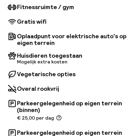
solarium, een bar in de buitentuin en een
Fitnessruimte / gym
zwembad, is Mama Shelter Roma de perfecte
plek om te verblijven in de Eeuwige Stad.
Gratis wifi
Oplaadpunt voor elektrische auto's op
eigen terrein
Huisdieren toegestaan
Mogelijk extra kosten
Vegetarische opties
Overal rookvrij
Parkeergelegenheid op eigen terrein
(binnen)
€ 25,00 per dag
Parkeergelegenheid op eigen terrein