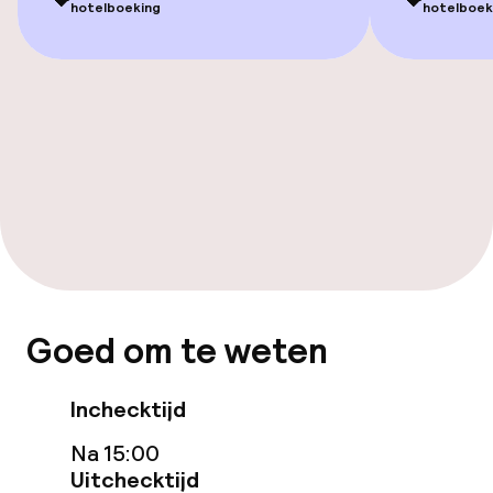
💝
💝
Overal rolstoeltoegankelijk
hotelboeking
hotelboek
Lift
Zwemmen & wellness
Privé zwembad
Verwarmd binnenzwembad
Turks stoombad (hamam)
Goed om te weten
Spacentrum
Fitnessruimte / gym
Inchecktijd
Na 15:00
Uitchecktijd
Entertainment