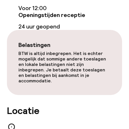
Voor 12:00
Gratis wifi
Openingstijden receptie
Zonneterras
24 uur geopend
TV lounge
Belastingen
BTW is altijd inbegrepen. Het is echter
Eet- en drinkgelegenheden
mogelijk dat sommige andere toeslagen
en lokale belastingen niet zijn
inbegrepen. Je betaalt deze toeslagen
Restaurant
en belastingen bij aankomst in je
accommodatie.
Bar
Eet- en drinkdiensten
Locatie
Ontbijtbuffet