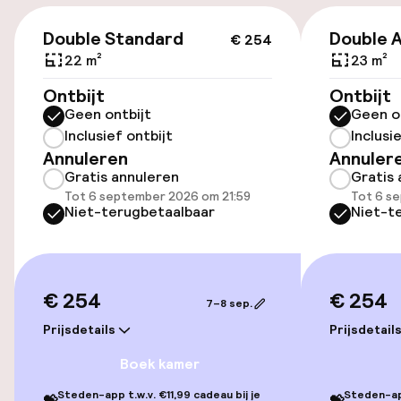
(buiten)
€ 254
€ 25,00 per dag
Double Standard
Double 
€ 254
22 m²
23 m²
Parkeergelegenheid op eigen terrein
Ontbijt
Ontbijt
(binnen)
Geen ontbijt
Geen o
€ 25,00 per dag
Inclusief ontbijt
Inclusi
Annuleren
Annuler
Openbaar parkeren
Gratis annuleren
Gratis 
Tot 6 september 2026 om 21:59
Tot 6 s
Oplaadpunt elektrische auto op
Niet-terugbetaalbaar
Niet-t
locatie
Luchthavenshuttle
€ 254
€ 254
Transferservice
7–8 sep.
Prijsdetails
Prijsdetail
Boek kamer
Toegankelijkheid
Steden-app t.w.v. €11,99 cadeau bij je
Steden-app