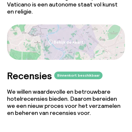
Vaticano is een autonome staat vol kunst
en religie.
Zakelijke faciliteiten
Vergaderruimte
Bekijk de kaart
Beleid
Overal rookvrij
Recensies
Binnenkort beschikbaar
Kleine huisdieren toegestaan (minder
dan de 5 kg)
We willen waardevolle en betrouwbare
Grote huisdieren toegestaan (meer
hotelrecensies bieden. Daarom bereiden
dan 5 kg)
we een nieuw proces voor het verzamelen
en beheren van recensies voor.