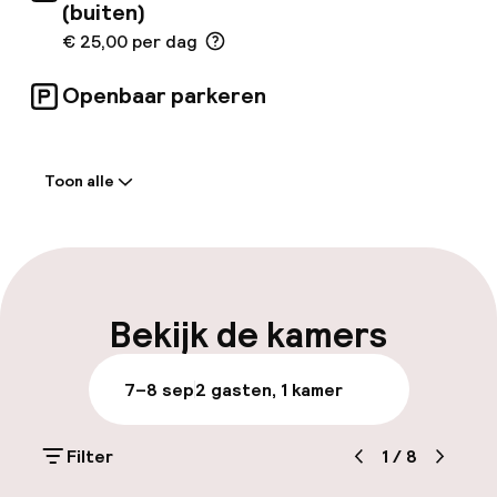
(buiten)
€ 25,00 per dag
Openbaar parkeren
Welkom
Toon alle
Receptie: 24 uur geopend
Laat uitchecken mogelijk
Meertalige medewerkers
Bekijk de kamers
Bagageruimte
7–8 sep
2 gasten, 1 kamer
Parkeren & mobiliteit
Filter
1
/
8
Parkeergelegenheid op eigen terrein