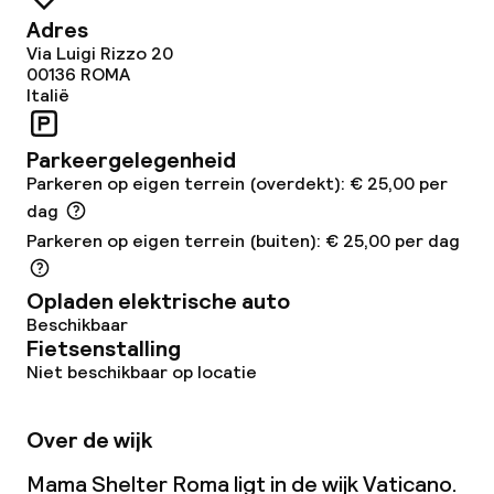
Lunch, vast menu
Adres
Via Luigi Rizzo 20
Diner à la carte
00136
ROMA
Italië
Diner, vast menu
Parkeergelegenheid
Parkeren op eigen terrein (overdekt): € 25,00 per
Dieetopties
dag
Parkeren op eigen terrein (buiten): € 25,00 per dag
Glutenvrije opties
Vegetarische opties
Opladen elektrische auto
Beschikbaar
Fietsenstalling
Niet beschikbaar op locatie
Schoonmaakvoorzieningen
Wasfaciliteiten (wasmachine)
Over de wijk
Wasservice
Mama Shelter Roma ligt in de wijk Vaticano.