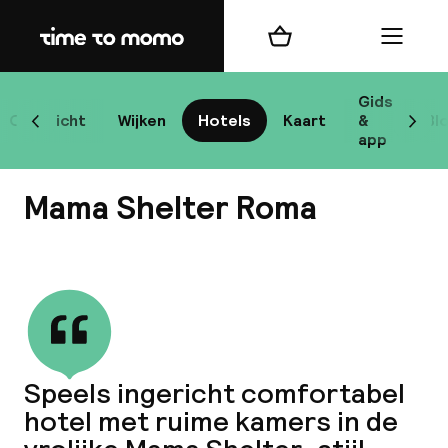
Home
Winkelmand
Menu
R
Gids
Overzicht
Wijken
Hotels
Kaart
&
Bl
Scroll naar links
Scrol
app
B
Mama Shelter Roma
Bekijk alle
best
Reisi
Speels ingericht comfortabel
hotel met ruime kamers in de
We