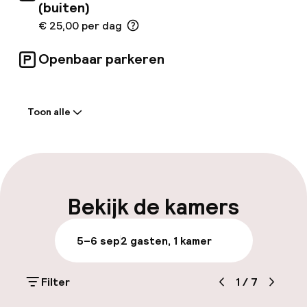
(buiten)
€ 25,00 per dag
Openbaar parkeren
Welkom
Toon alle
Receptie: 24 uur geopend
Laat uitchecken mogelijk
Meertalige medewerkers
Bekijk de kamers
Bagageruimte
5–6 sep
2 gasten, 1 kamer
Parkeren & mobiliteit
Filter
1
/
7
Parkeergelegenheid op eigen terrein