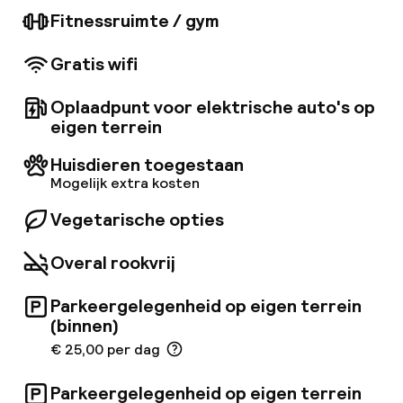
solarium, een bar in de buitentuin en een
Fitnessruimte / gym
zwembad, is Mama Shelter Roma de perfecte
plek om te verblijven in de Eeuwige Stad.
Gratis wifi
Oplaadpunt voor elektrische auto's op
eigen terrein
Huisdieren toegestaan
Mogelijk extra kosten
Vegetarische opties
Overal rookvrij
Parkeergelegenheid op eigen terrein
(binnen)
€ 25,00 per dag
Parkeergelegenheid op eigen terrein