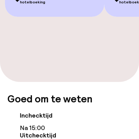
💝
💝
Overal rolstoeltoegankelijk
hotelboeking
hotelboek
Lift
Zwemmen & wellness
Privé zwembad
Verwarmd binnenzwembad
Turks stoombad (hamam)
Goed om te weten
Spacentrum
Fitnessruimte / gym
Inchecktijd
Na 15:00
Uitchecktijd
Entertainment