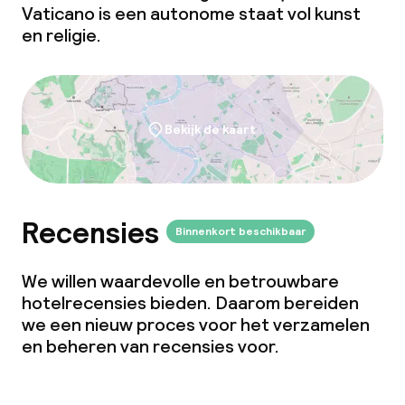
Vaticano is een autonome staat vol kunst
en religie.
Zakelijke faciliteiten
Vergaderruimte
Bekijk de kaart
Beleid
Overal rookvrij
Recensies
Binnenkort beschikbaar
Kleine huisdieren toegestaan (minder
dan de 5 kg)
We willen waardevolle en betrouwbare
Grote huisdieren toegestaan (meer
hotelrecensies bieden. Daarom bereiden
dan 5 kg)
we een nieuw proces voor het verzamelen
en beheren van recensies voor.