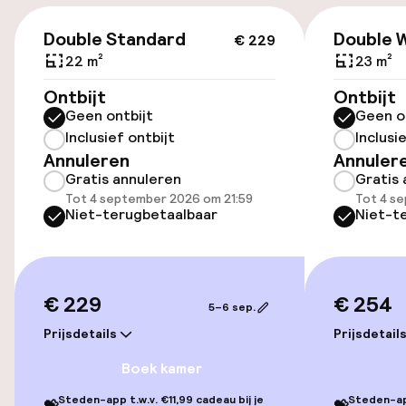
(buiten)
€ 229
€ 25,00 per dag
Double Standard
Double W
€ 229
22 m²
23 m²
Parkeergelegenheid op eigen terrein
Ontbijt
Ontbijt
(binnen)
Geen ontbijt
Geen o
€ 25,00 per dag
Inclusief ontbijt
Inclusi
Annuleren
Annuler
Openbaar parkeren
Gratis annuleren
Gratis 
Tot 4 september 2026 om 21:59
Tot 4 s
Oplaadpunt elektrische auto op
Niet-terugbetaalbaar
Niet-t
locatie
Luchthavenshuttle
€ 229
€ 254
Transferservice
5–6 sep.
Prijsdetails
Prijsdetail
Boek kamer
Toegankelijkheid
Steden-app t.w.v. €11,99 cadeau bij je
Steden-app