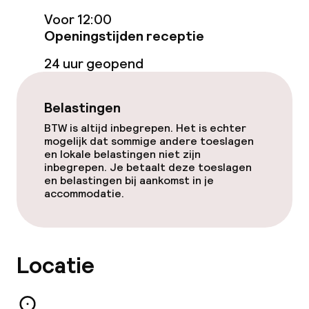
Voor 12:00
Gratis wifi
Openingstijden receptie
Zonneterras
24 uur geopend
TV lounge
Belastingen
BTW is altijd inbegrepen. Het is echter
Eet- en drinkgelegenheden
mogelijk dat sommige andere toeslagen
en lokale belastingen niet zijn
inbegrepen. Je betaalt deze toeslagen
Restaurant
en belastingen bij aankomst in je
accommodatie.
Bar
Eet- en drinkdiensten
Locatie
Ontbijtbuffet