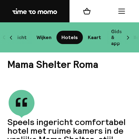
Home
Winkelmand
Menu
R
Gids
Overzicht
Wijken
Hotels
Kaart
&
Bl
Scroll naar links
Scrol
app
B
Mama Shelter Roma
Bekijk alle
best
Reisi
Speels ingericht comfortabel
hotel met ruime kamers in de
We