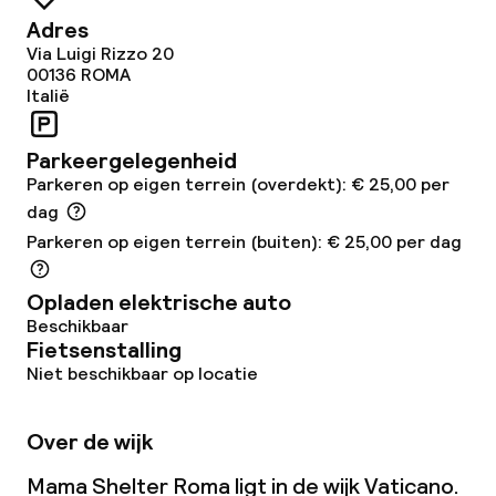
Lunch, vast menu
Adres
Via Luigi Rizzo 20
Diner à la carte
00136
ROMA
Italië
Diner, vast menu
Parkeergelegenheid
Parkeren op eigen terrein (overdekt): € 25,00 per
Dieetopties
dag
Parkeren op eigen terrein (buiten): € 25,00 per dag
Glutenvrije opties
Vegetarische opties
Opladen elektrische auto
Beschikbaar
Fietsenstalling
Niet beschikbaar op locatie
Schoonmaakvoorzieningen
Wasfaciliteiten (wasmachine)
Over de wijk
Wasservice
Mama Shelter Roma ligt in de wijk Vaticano.