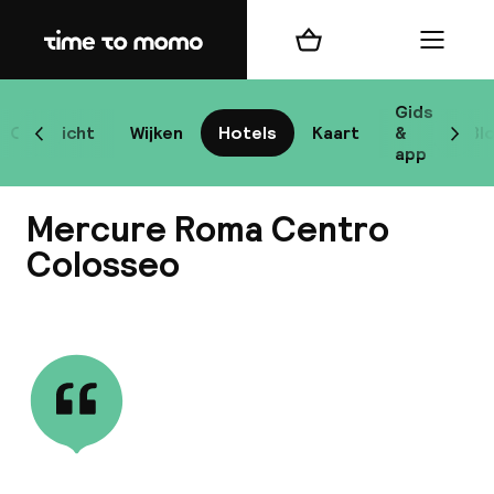
Home
Winkelmand
Menu
R
Gids
Overzicht
Wijken
Hotels
Kaart
&
Bl
Scroll naar links
Scrol
app
B
Mercure Roma Centro
Colosseo
Bekijk alle
best
Reisi
We