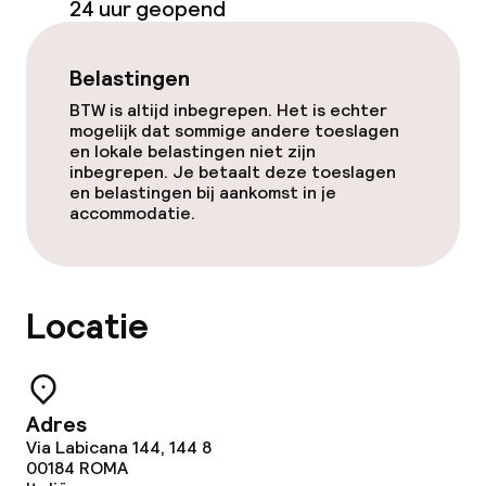
24 uur geopend
Bar
Belastingen
Eet- en drinkdiensten
BTW is altijd inbegrepen. Het is echter
mogelijk dat sommige andere toeslagen
Ontbijtbuffet
en lokale belastingen niet zijn
inbegrepen. Je betaalt deze toeslagen
Roomservice
en belastingen bij aankomst in je
accommodatie.
Faciliteiten en diensten voor kinderen
Babysitservice
Locatie
Schoonmaakvoorzieningen
Adres
Wasservice
Via Labicana 144, 144 8
00184
ROMA