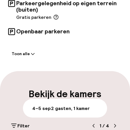
Parkeergelegenheid op eigen terrein
(buiten)
Gratis parkeren
Openbaar parkeren
Welkom
Toon alle
Receptie: 24 uur geopend
Meertalige medewerkers
Bagageruimte
Bekijk de kamers
Parkeren & mobiliteit
4–5 sep
2 gasten, 1 kamer
Parkeergelegenheid op eigen terrein
(buiten)
Filter
1
/
4