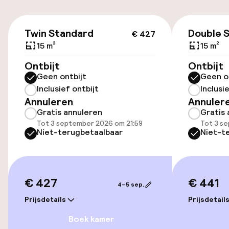
Gratis parkeren
€ 427
Openbaar parkeren
Twin Standard
Double 
€ 427
15 m²
15 m²
Ontbijt
Ontbijt
Toegankelijkheid
Geen ontbijt
Geen o
Inclusief ontbijt
Inclusi
Overal rolstoeltoegankelijk
Annuleren
Annuler
Gratis annuleren
Gratis 
Lift
Tot 3 september 2026 om 21:59
Tot 3 s
Niet-terugbetaalbaar
Niet-t
Zwemmen & wellness
Ligstoelen
€ 427
€ 441
4–5 sep.
Solarium
Prijsdetails
Prijsdetail
Boek kamer
Fitnessruimte / gym