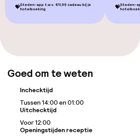
Steden-app t.w.v. €11,99 cadeau bij je
Steden-app
💝
💝
hotelboeking
hotelboek
Entertainment
Gratis wifi
Tuin
Terras
Goed om te weten
Zonneterras
Inchecktijd
TV lounge
Tussen 14:00 en 01:00
Uitchecktijd
Eet- en drinkgelegenheden
Voor 12:00
Restaurant
Openingstijden receptie