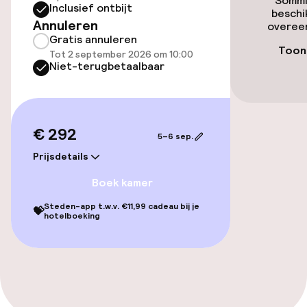
Sommi
Inclusief ontbijt
Zwemmen & wellness
beschi
Annuleren
overeen
Gratis annuleren
Fitnessruimte / gym
Toon 
Tot 2 september 2026 om 10:00
Niet-terugbetaalbaar
Entertainment
Gratis wifi
€ 292
5–6 sep.
Prijsdetails
Eet- en drinkgelegenheden
Boek kamer
Bar
Steden-app t.w.v. €11,99 cadeau bij je
💝
hotelboeking
Eet- en drinkdiensten
Ontbijtbuffet