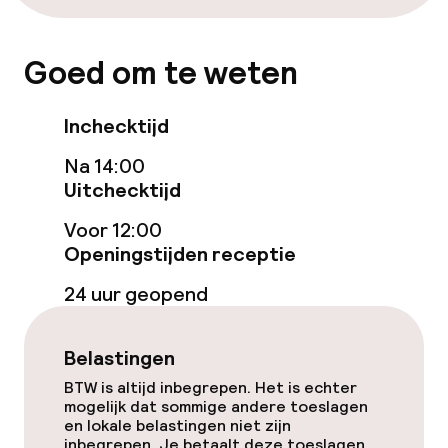
Roomservice
Goed om te weten
Faciliteiten en diensten voor kinderen
Inchecktijd
Babysitservice
Na 14:00
Uitchecktijd
Schoonmaakvoorzieningen
Voor 12:00
Wasservice
Openingstijden receptie
24 uur geopend
Zakelijke faciliteiten
Belastingen
Conferentieruimte
BTW is altijd inbegrepen. Het is echter
mogelijk dat sommige andere toeslagen
en lokale belastingen niet zijn
Beleid
inbegrepen. Je betaalt deze toeslagen