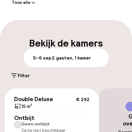
Toon alle
en kluisjes, en er wordt dagelijks
Receptie: 24 uur geopend
schoongemaakt. Afstanden worden
weergegeven tot op 0, 1 mijl en kilometer
Meertalige medewerkers
nauwkeurig.
Bagageruimte
Bekijk de kamers
Parkeren & mobiliteit
5–6 sep
2 gasten, 1 kamer
Openbaar parkeren
Filter
Luchthavenshuttle
€ 292
Double Deluxe
€ 292
Toegankelijkheid
15 m²
G
Lift
Ontbijt
ov
Geen ontbijt
Optie niet beschikbaar