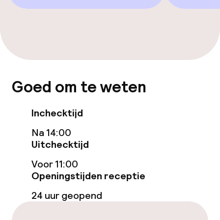
Spa behandelingen
Massage
Fitnessruimte / gym
Entertainment
Goed om te weten
Betaalde wifi
Inchecktijd
Na 14:00
Eet- en drinkgelegenheden
Uitchecktijd
Restaurant
Voor 11:00
Openingstijden receptie
Bar
24 uur geopend