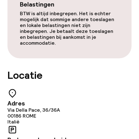
Eet- en drinkdiensten
Belastingen
BTW is altijd inbegrepen. Het is echter
Roomservice
mogelijk dat sommige andere toeslagen
en lokale belastingen niet zijn
inbegrepen. Je betaalt deze toeslagen
Faciliteiten en diensten voor kinderen
en belastingen bij aankomst in je
accommodatie.
Babysitservice
Schoonmaakvoorzieningen
Locatie
Wasfaciliteiten (wasmachine)
Wasservice
Adres
Via Della Pace, 36/36A
00186
ROME
Italië
Beleid
Overal rookvrij