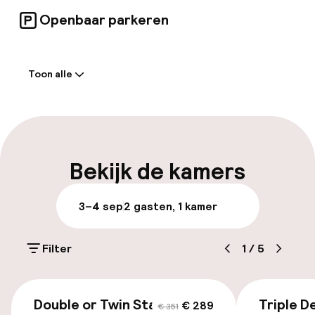
Openbaar parkeren
Welkom
Toon alle
Receptie: 24 uur geopend
Bagageruimte
Parkeren & mobiliteit
Bekijk de kamers
Parkeergelegenheid op eigen terrein
3–4 sep
2 gasten, 1 kamer
(buiten)
Mogelijk extra kosten
Filter
1
/
5
Openbaar parkeren
€ 284
Luchthavenshuttle
Double or Twin Standard
Triple D
€ 289
€ 351