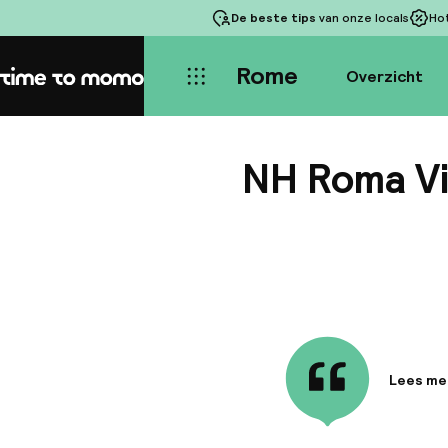
De beste tips
van onze locals
Ho
Rome
Overzicht
Home
NH Roma Vi
Lees me
Informa
Het NH R
rustige 