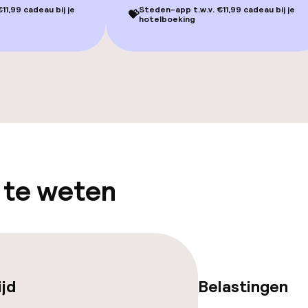
11,99 cadeau bij je
Steden-app t.w.v. €11,99 cadeau bij je
💝
Terras
hotelboeking
Zonneterras
gelegenheden
 te weten
iensten
Roomservice
ijd
Belastingen
te
Vroeg ontbijt