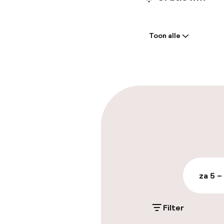
Welkom
Toon alle
Receptie: 24 
Meertalige m
Parkeren & mob
Parkeergelege
terrein (buite
Gratis parkeren
za 5 –
Openbaar par
Filter