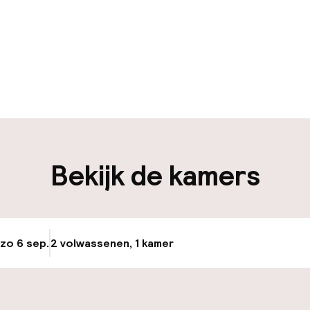
uur geopend
Bagageruimte
edewerkers
iliteit
Bekijk de kamers
nheid op eigen
Luchthavenshut
n)
Transferservice
 zo 6 sep.
2 volwassenen, 1 kamer
Update beschikba
Fietsverhuur
keren