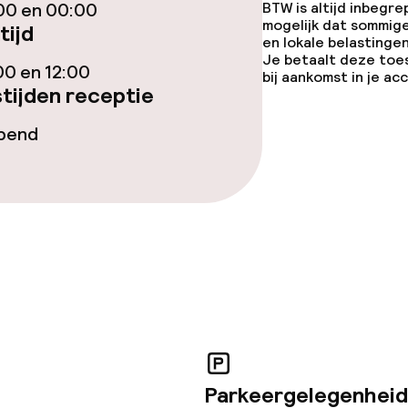
00 en 00:00
BTW is altijd inbegre
mogelijk dat sommig
tijd
te
en lokale belastingen
Je betaalt deze toe
00 en 12:00
bij aankomst in je a
tijden receptie
opend
opties
 diensten voor kinderen
e
orzieningen
Parkeergelegenheid