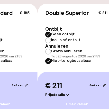
id
ndard
Double Superior
€ 185
€ 211
ltoegankelijk
Ontbijt
Geen ontbijt
jt
Inclusief ontbijt
Annuleren
llness
ren
Gratis annuleren
 2026 om 21:59
Tot 28 augustus 2026 om 21:59
d
Parasols
aalbaar
Niet-terugbetaalbaar
uitenzwembad
Solarium
Fitnessruimte /
€ 211
5–6 sep.
5–6 sep.
Prijsdetails
kamer
Boek kamer