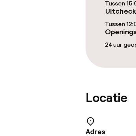
Tussen 15:
Uitcheck
Diner à la car
Tussen 12:
Openings
Dieetopties
24 uur ge
Vegetarische 
Faciliteiten en
Locatie
Babysitservic
Schoonmaakvo
Adres