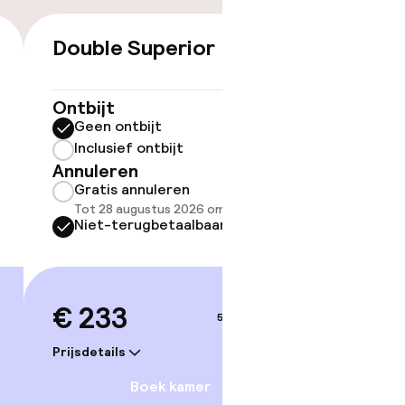
Double Superior
€ 233
Ontbijt
ov
Geen ontbijt
Inclusief ontbijt
Somm
Annuleren
besch
Gratis annuleren
overe
Tot 28 augustus 2026 om 21:59
Too
Niet-terugbetaalbaar
 gym
€ 233
5–6 sep.
Prijsdetails
Boek kamer