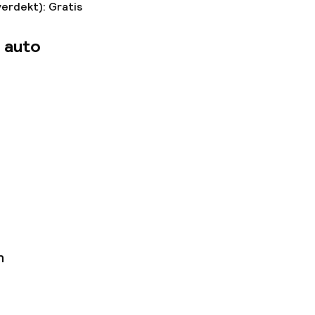
verdekt): Gratis
 auto
n