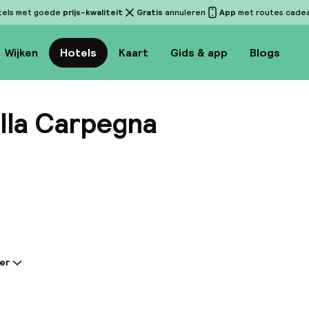
tels met goede
prijs-kwaliteit
Gratis
annuleren
App
met routes cadeau
Wijken
Hotels
Kaart
Gids & app
Blogs
lla Carpegna
Bekijk 
er
tie gedeeld door de accommodatie:
oma Villa Carpegna hotel ligt in een prachtig privépa
locatie, maar toch op slechts een korte loopafstand 