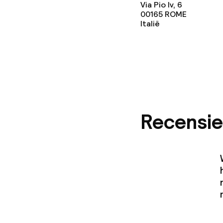
Wasservice
Via Pio Iv, 6
00165
ROME
Italië
Zakelijke facili
Conferentier
Vergaderruim
Recensie
Beleid
Overal rookvri