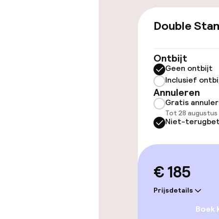
Toegankelijkhe
Double Sta
Overal rolstoe
Lift
Ontbijt
Geen ontbijt
Inclusief ontbi
Annuleren
Zwemmen & we
Gratis annule
Tot 28 augustus
Privé zwemba
Niet-terugbet
Zoetwater b
Ligstoelen
€ 185
Prijsdetails
Entertainment
Boek 