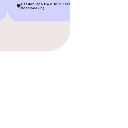
Steden-app t.w.v. €11,99 cadeau bij je
💝
hotelboeking