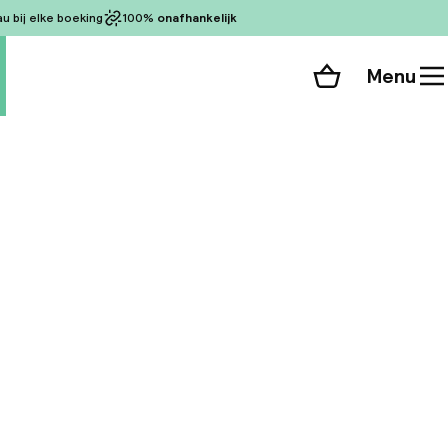
 bij elke boeking
100%
onafhankelijk
Menu
Winkelmand
Bekijk de kamers
alle 184 foto’s
rk en geniet een
van het Vaticaan en