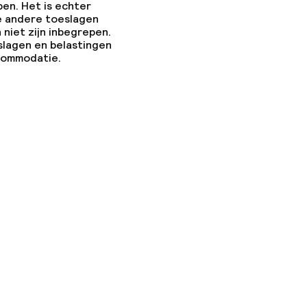
pen. Het is echter
e andere toeslagen
 niet zijn inbegrepen.
slagen en belastingen
ccommodatie.