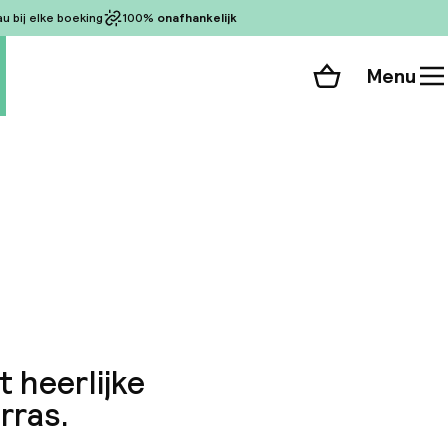
 bij elke boeking
100%
onafhankelijk
Menu
Winkelmand
Bekijk de kamers
alle 61 foto’s
p
 heerlijke
rras.