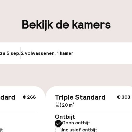
iliteit
Bekijk de kamers
keren
Transferservice
uttle
 za 5 sep.
2 volwassenen, 1 kamer
Update beschikba
id
ltoegankelijk
ndard
Triple Standard
€ 268
€ 303
20 m²
Ontbijt
Geen ontbijt
jt
Inclusief ontbijt