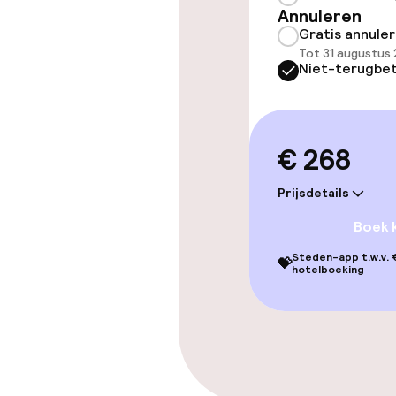
Annuleren
Gratis wifi
Gratis annule
Tot 31 augustus 
Niet-terugbet
Beleid
Overal rookvri
€ 268
Prijsdetails
Boek 
Steden-app t.w.v. €
💝
hotelboeking