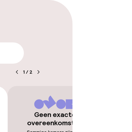
arheid
1
/
2
Geen exacte
overeenkomsten