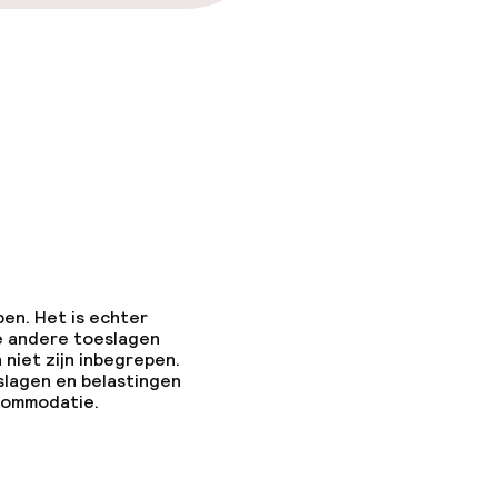
pen. Het is echter
e andere toeslagen
 niet zijn inbegrepen.
slagen en belastingen
ccommodatie.