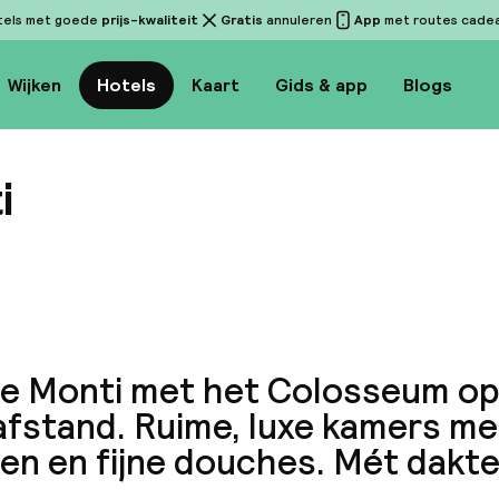
tels met goede
prijs-kwaliteit
Gratis
annuleren
App
met routes cadeau
Wijken
Hotels
Kaart
Gids & app
Blogs
i
Bekijk 
je Monti met het Colosseum o
fstand. Ruime, luxe kamers met
en en fijne douches. Mét dakte