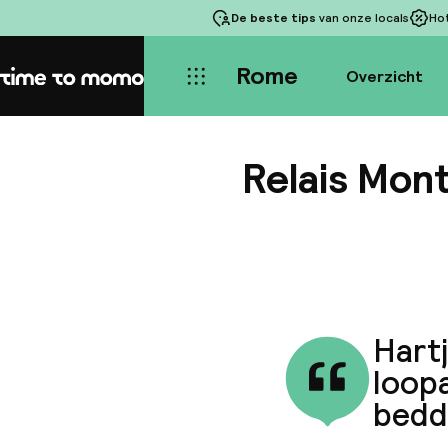
De beste tips
van onze locals
Ho
Rome
Overzicht
Home
Relais Mont
Hart
loopa
bedd