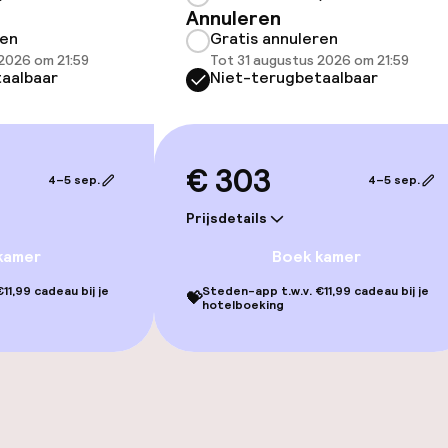
Annuleren
ren
Gratis annuleren
2026 om 21:59
Tot 31 augustus 2026 om 21:59
aalbaar
Niet-terugbetaalbaar
j
€ 303
4–5 sep.
4–5 sep.
Prijsdetails
kamer
Boek kamer
11,99 cadeau bij je
Steden-app t.w.v. €11,99 cadeau bij je
💝
hotelboeking