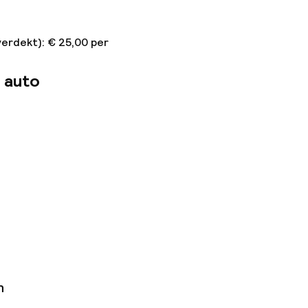
verdekt): € 25,00 per
 auto
mma voor
n