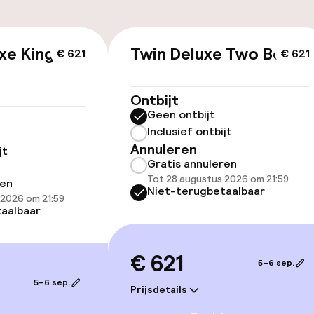
id
xe King
Twin Deluxe Two Beds
€ 621
€ 621
ltoegankelijk
Ontbijt
Geen ontbijt
Inclusief ontbijt
Annuleren
llness
jt
Gratis annuleren
Tot 28 augustus 2026 om 21:59
ren
innenzwembad
Stoombad
Niet-terugbetaalbaar
 2026 om 21:59
aalbaar
uitenzwembad
Turks stoombad
ad
Spacentrum
€ 621
5–6 sep.
5–6 sep.
Spa behandeling
Prijsdetails