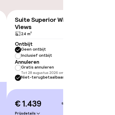
Suite Superior With
Suite 
€ 1.439
Views
24 m²
Ontbijt
Geen 
Ontbijt
Inclus
Geen ontbijt
Annule
Inclusief ontbijt
Grati
Annuleren
Tot 28
Gratis annuleren
Niet-
Tot 28 augustus 2026 om 21:59
Niet-terugbetaalbaar
 (hamam)
€ 1.
€ 1.439
5–6 sep.
en
Prijsdetai
Prijsdetails