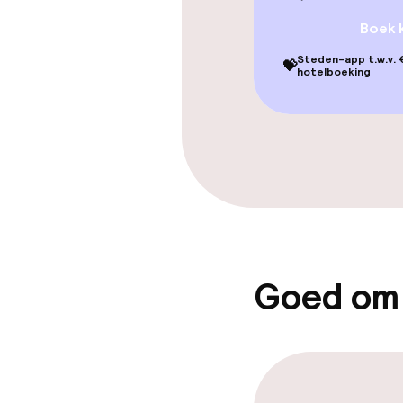
Parasols
Boek 
Hot tub
Steden-app t.w.v. €
💝
hotelboeking
Solarium
Entertainment
Betaalde wifi
Tuin
Goed om
Eet- en drink
Restaurant