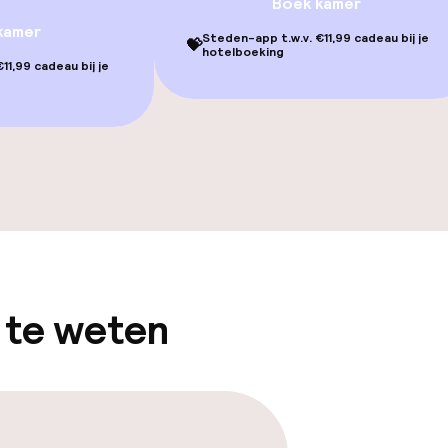
Boek kamer
Massage
kamer
Steden-app t.w.v. €11,99 cadeau bij je
💝
hotelboeking
Fitnessruimte /
11,99 cadeau bij je
Terras
TV lounge
 te weten
gelegenheden