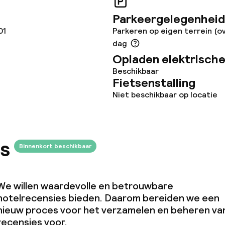
Parkeergelegenheid
01
Parkeren op eigen terrein (o
 diensten voor kinderen
dag
Opladen elektrische
Animatieprogra
Beschikbaar
kinderen
Fietsenstalling
ad
Niet beschikbaar op locatie
Babysitservice
s
Binnenkort beschikbaar
orzieningen
en (wasmachine)
We willen waardevolle en betrouwbare
hotelrecensies bieden. Daarom bereiden we een
nieuw proces voor het verzamelen en beheren va
recensies voor.