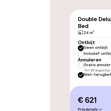
Toegankelijkhe
Double Delu
Overal rolstoe
Bed
Lift
24 m²
Ontbijt
Geen ontbijt
Zwemmen & we
Inclusief ontbi
Annuleren
Gratis annule
Zoetwater b
Tot 28 augustus
Niet-terugbet
Zoetwater b
Kinderzwemb
€ 621
Ligstoelen
Prijsdetails