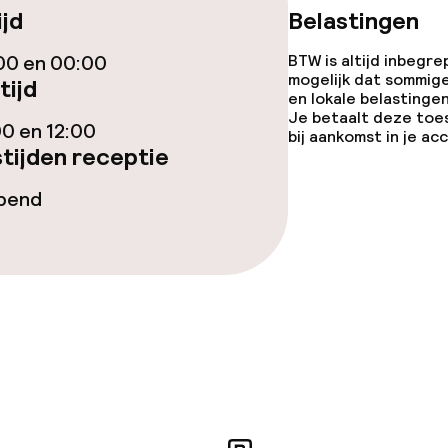
ijd
Belastingen
00 en 00:00
BTW is altijd inbegre
mogelijk dat sommig
tijd
en lokale belastingen
iensten
Je betaalt deze toe
00 en 12:00
bij aankomst in je a
tijden receptie
Diner à la carte
opend
te
Roomservice
enu
topties
opties