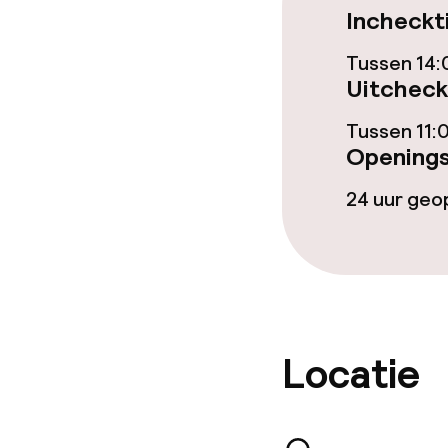
Incheckt
Bar
Tussen 14:
Uitcheck
Eet- en drinkd
Tussen 11:
Openings
Ontbijtbuffet
24 uur ge
Lunch à la car
Lunch, vast m
Dieetopties
Locatie
Speciale diee
Vegetarische 