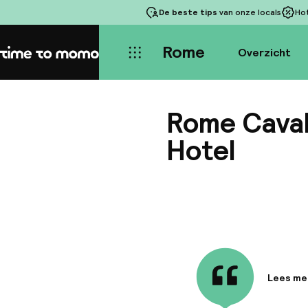
De beste tips
van onze locals
Ho
Rome
Overzicht
Home
Rome Cavali
Hotel
Lees me
Informa