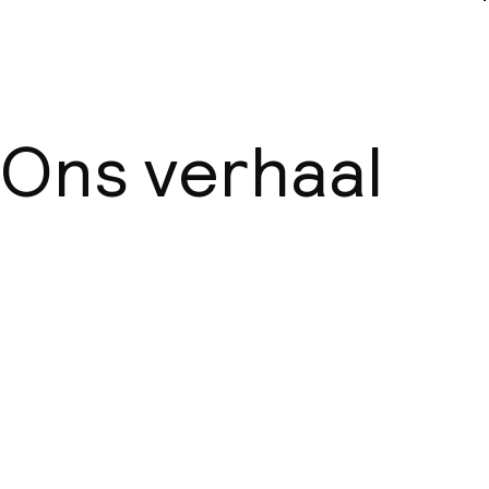
Zakelijke facili
Conferentier
Ons verhaal
Vergaderruim
Beleid
Over ons
Overal rookvri