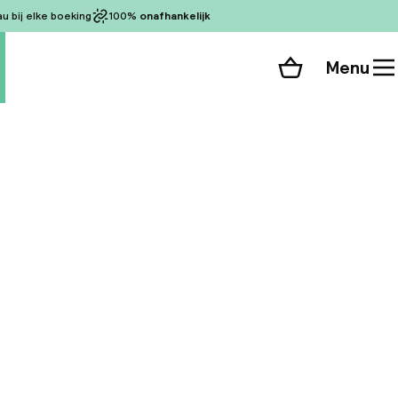
 bij elke boeking
100%
onafhankelijk
Menu
Winkelmand
Bekijk de kamers
 alle 379 foto’s