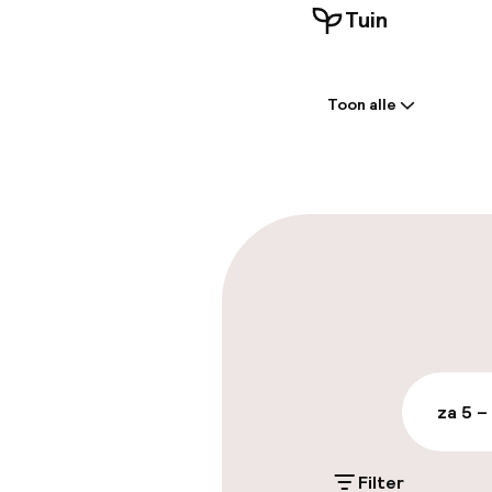
Tuin
Welkom
Toon alle
Receptie: 24 
Laat uitcheck
Parkeren & mob
Parkeergelege
terrein (buite
€ 25,00 per dag
za 5 –
Parkeerservic
Filter