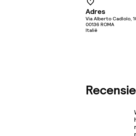
Adres
Via Alberto Cadlolo, 1
Faciliteiten en
00136
ROMA
Italië
Speeltuin
Kinderzwemb
Kinderclub
Recensie
Schoonmaakvo
Wasfaciliteit
Wasservice