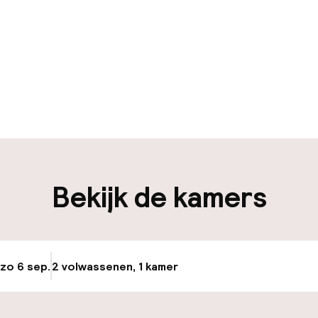
uur geopend
Meertalige med
en mogelijk
Bagageruimte
iliteit
Bekijk de kamers
nheid op eigen
Openbaar parke
n)
Oplaadpunt elek
locatie
 zo 6 sep.
2 volwassenen, 1 kamer
Update beschikba
e