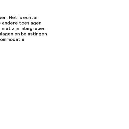
pen. Het is echter
e andere toeslagen
 niet zijn inbegrepen.
slagen en belastingen
ccommodatie.