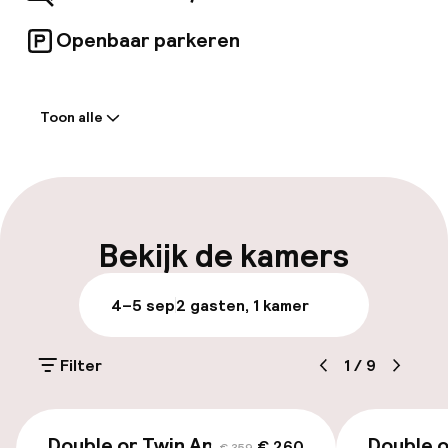
Openbaar parkeren
Welkom
Toon alle
Receptie: 24 uur geopend
Meertalige medewerkers
Bagageruimte
Bekijk de kamers
Parkeren & mobiliteit
4–5 sep
2 gasten, 1 kamer
Openbaar parkeren
Filter
1
/
9
Toegankelijkheid
€ 260
€ 359
Double or Twin Annex
Double o
€ 260