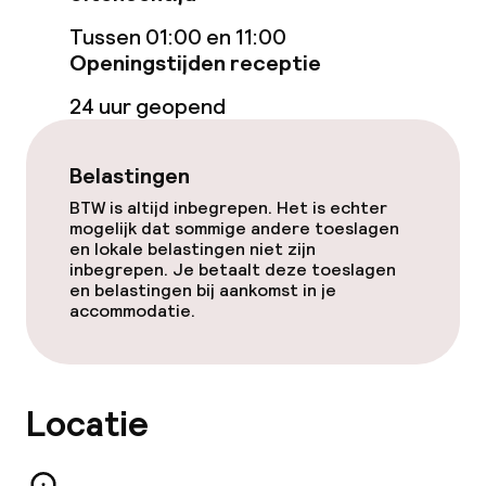
Tussen 01:00 en 11:00
Schoonmaakvoorzieningen
Openingstijden receptie
24 uur geopend
Wasservice
Belastingen
Beleid
BTW is altijd inbegrepen. Het is echter
mogelijk dat sommige andere toeslagen
Overal rookvrij
en lokale belastingen niet zijn
inbegrepen. Je betaalt deze toeslagen
Kleine huisdieren toegestaan (minder
en belastingen bij aankomst in je
dan de 5 kg)
accommodatie.
Locatie