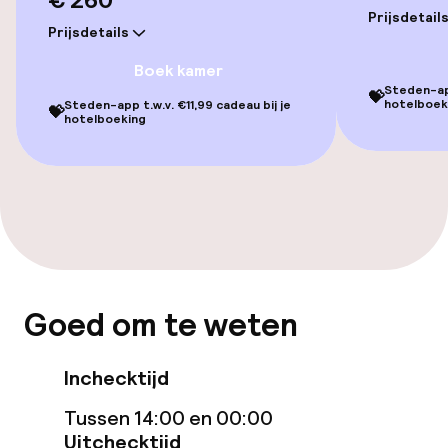
Restaurant
Prijsdetail
Prijsdetails
Bar
Boek kamer
Steden-app
💝
hotelboek
Steden-app t.w.v. €11,99 cadeau bij je
💝
hotelboeking
Eet- en drinkdiensten
Ontbijtbuffet
Ontbijt à la carte
Ontbijt geserveerd aan tafel
Roomservice
Goed om te weten
Inchecktijd
Dieetopties
Tussen 14:00 en 00:00
Speciale dieetopties
Uitchecktijd