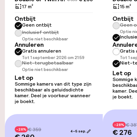
€ 359
Lift
17 m²
15 m²
Ontbijt
Ontbijt
Zwemmen & wellness
Geen ontbijt
Geen o
Optie ni
Inclusief ontbijt
Inclusi
Turks stoombad (hamam)
Optie niet beschikbaar
Annuleren
Annuler
Gratis annuleren
Gratis 
Spacentrum
Tot 1 september 2026 om 21:59
Tot 1 s
Niet-terugbetaalbaar
Niet-t
Fitnessruimte / gym
Optie niet beschikbaar
Let op
Let op
Sommige ka
Sommige kamers van dit type zijn
beschikbaa
Entertainment
beschikbaar als geluidsdichte
kamer. Dee
kamer. Deel je voorkeur wanneer
je boekt.
je boekt.
Gratis wifi
Eet- en drinkgelegenheden
€ 38
-28%
€ 359
-28%
€ 276
4–5 sep.
€ 260