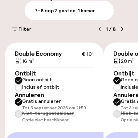
Parkeergelegenheid op eigen terrein
7–8 sep
2 gasten, 1 kamer
(buiten)
Gratis parkeren
Filter
1
/
8
Openbaar parkeren
€ 101
Transferservice
Double Economy
Double o
€ 101
16 m²
20 m²
Fietsenstalling
Ontbijt
Ontbijt
Geen ontbijt
Geen o
Inclusief ontbijt
Inclusi
Toegankelijkheid
Annuleren
Annuler
Gratis annuleren
Gratis 
Lift
Tot 3 september 2026 om 21:59
Tot 3 s
Niet-terugbetaalbaar
Niet-t
Optie niet beschikbaar
Optie ni
Zwemmen & wellness