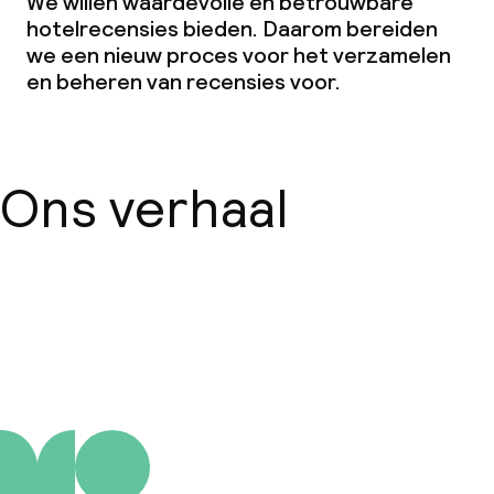
We willen waardevolle en betrouwbare
hotelrecensies bieden. Daarom bereiden
we een nieuw proces voor het verzamelen
Beleid
en beheren van recensies voor.
Kleine huisdieren toegestaan (minder
dan de 5 kg)
Ons verhaal
Over ons