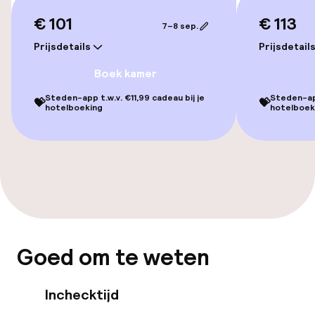
Massage
€ 101
€ 113
7–8 sep.
Schoonheidssalon
Prijsdetails
Prijsdetail
Fitnessruimte / gym
Boek kamer
Steden-app t.w.v. €11,99 cadeau bij je
Steden-app
💝
💝
hotelboeking
hotelboek
Entertainment
Gratis wifi
Tuin
Terras
Goed om te weten
Eet- en drinkgelegenheden
Inchecktijd
Restaurant