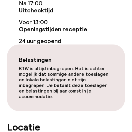
Na 17:00
Bar
Uitchecktijd
Voor 13:00
Eet- en drinkdiensten
Openingstijden receptie
24 uur geopend
Ontbijtbuffet
Lunch à la carte
Belastingen
BTW is altijd inbegrepen. Het is echter
Diner à la carte
mogelijk dat sommige andere toeslagen
en lokale belastingen niet zijn
Roomservice
inbegrepen. Je betaalt deze toeslagen
en belastingen bij aankomst in je
accommodatie.
Dieetopties
Speciale dieetopties
Locatie