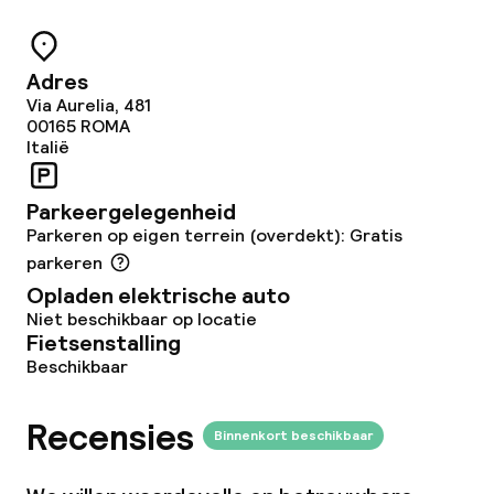
Glutenvrije opties
Vegetarische opties
Adres
Via Aurelia, 481
00165
ROMA
Faciliteiten en diensten voor kinderen
Italië
Babysitservice
Parkeergelegenheid
Parkeren op eigen terrein (overdekt): Gratis
Schoonmaakvoorzieningen
parkeren
Opladen elektrische auto
Wasservice
Niet beschikbaar op locatie
Fietsenstalling
Beschikbaar
Zakelijke faciliteiten
Recensies
Conferentieruimte
Binnenkort beschikbaar
Vergaderruimte