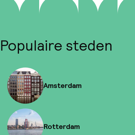
Populaire steden
Amsterdam
Rotterdam