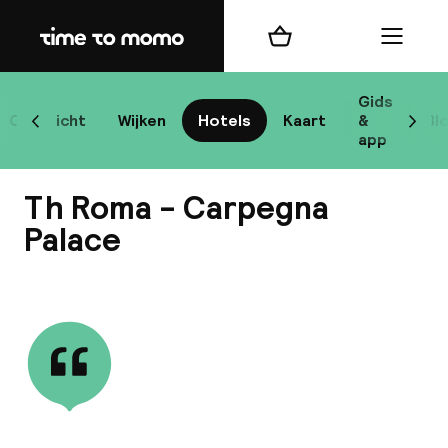
Home
Winkelmand
Menu
R
Gids
Overzicht
Wijken
Hotels
Kaart
&
Bl
Scroll naar links
Scrol
app
B
Th Roma - Carpegna
Palace
Bekijk alle
best
Reisi
We