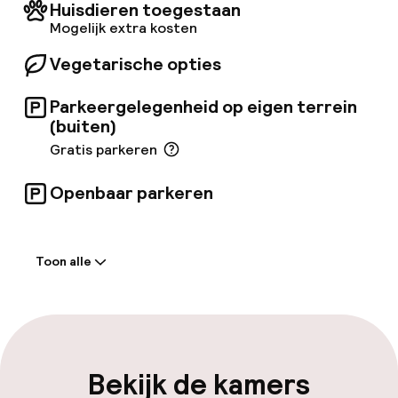
JE VANAF 10 JANUARI 2022 IN HET BEZIT ZIJN
Huisdieren toegestaan
VAN DE GREEN PASS OM TOEGANG TE KRIJGEN
Mogelijk extra kosten
TOT DE HOTELS. VOOR MEER INFORMATIE,
RAADPLEEG DE VOLGENDE LINK: https://www.
Vegetarische opties
gazzettaufficiale.
it/eli/id/2021/12/30/21G00258/sg
Parkeergelegenheid op eigen terrein
(buiten)
Gratis parkeren
Openbaar parkeren
Welkom
Toon alle
Receptie: 24 uur geopend
Bagageruimte
Parkeren & mobiliteit
Bekijk de kamers