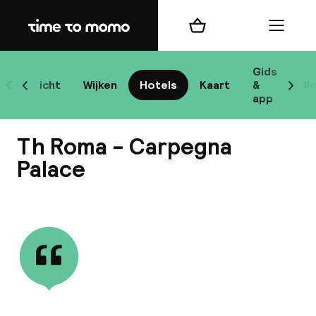
Home
Winkelmand
Menu
R
Gids
Overzicht
Wijken
Hotels
Kaart
&
Bl
Scroll naar links
Scrol
app
B
Th Roma - Carpegna
Palace
Bekijk alle
best
Reisi
We