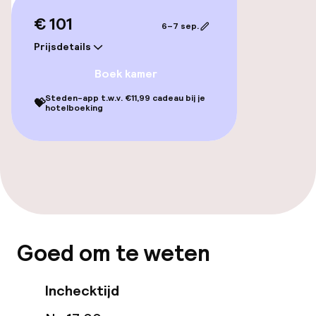
Massage
€ 101
6–7 sep.
Schoonheidssalon
Prijsdetails
Fitnessruimte / gym
Boek kamer
Steden-app t.w.v. €11,99 cadeau bij je
💝
hotelboeking
Entertainment
Gratis wifi
Tuin
Terras
Goed om te weten
Eet- en drinkgelegenheden
Inchecktijd
Restaurant