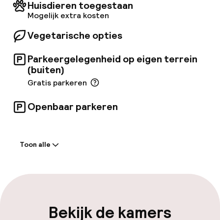
JE VANAF 10 JANUARI 2022 IN HET BEZIT ZIJN
Huisdieren toegestaan
VAN DE GREEN PASS OM TOEGANG TE KRIJGEN
Mogelijk extra kosten
TOT DE HOTELS. VOOR MEER INFORMATIE,
RAADPLEEG DE VOLGENDE LINK: https://www.
Vegetarische opties
gazzettaufficiale.
it/eli/id/2021/12/30/21G00258/sg
Parkeergelegenheid op eigen terrein
(buiten)
Gratis parkeren
Openbaar parkeren
Welkom
Toon alle
Receptie: 24 uur geopend
Bagageruimte
Parkeren & mobiliteit
Bekijk de kamers