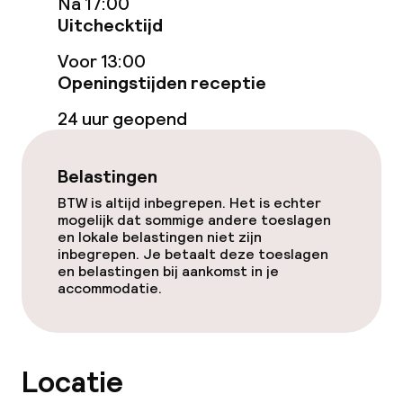
Na 17:00
Bar
Uitchecktijd
Voor 13:00
Openingstijden receptie
Eet- en drinkdiensten
24 uur geopend
Ontbijtbuffet
Lunch à la carte
Belastingen
BTW is altijd inbegrepen. Het is echter
Diner à la carte
mogelijk dat sommige andere toeslagen
en lokale belastingen niet zijn
inbegrepen. Je betaalt deze toeslagen
Roomservice
en belastingen bij aankomst in je
accommodatie.
Dieetopties
Speciale dieetopties
Locatie