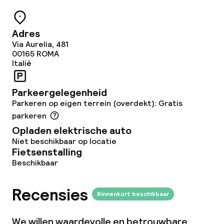
Glutenvrije opties
Vegetarische opties
Adres
Via Aurelia, 481
00165
ROMA
Faciliteiten en diensten voor kinderen
Italië
Babysitservice
Parkeergelegenheid
Parkeren op eigen terrein (overdekt): Gratis
parkeren
Schoonmaakvoorzieningen
Opladen elektrische auto
Wasservice
Niet beschikbaar op locatie
Fietsenstalling
Beschikbaar
Zakelijke faciliteiten
Recensies
Binnenkort beschikbaar
Conferentieruimte
We willen waardevolle en betrouwbare
Vergaderruimte