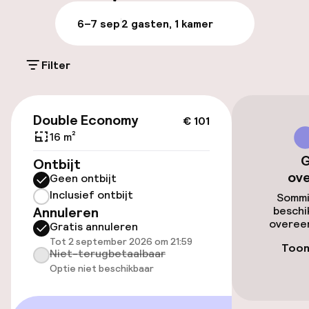
Parkeergelegenheid op eigen terrein
6–7 sep
2 gasten, 1 kamer
(buiten)
Gratis parkeren
Filter
Openbaar parkeren
€ 101
Transferservice
Double Economy
€ 101
16 m²
Fietsenstalling
G
Ontbijt
ov
Geen ontbijt
Inclusief ontbijt
Toegankelijkheid
Sommi
Annuleren
beschi
overeen
Gratis annuleren
Lift
Tot 2 september 2026 om 21:59
Toon
Niet-terugbetaalbaar
Optie niet beschikbaar
Zwemmen & wellness