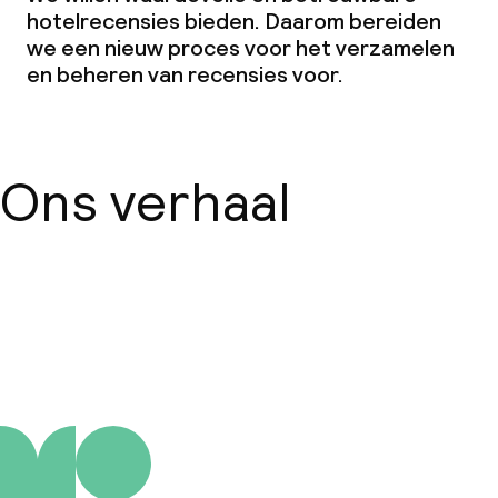
hotelrecensies bieden. Daarom bereiden
we een nieuw proces voor het verzamelen
Beleid
en beheren van recensies voor.
Kleine huisdieren toegestaan (minder
dan de 5 kg)
Ons verhaal
Over ons